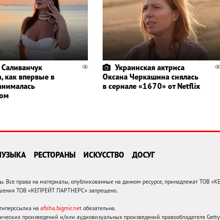
 Саливанчук
Украинская актриса
, как впервые в
Оксана Черкашина снялась
анималась
в сериале «1670» от Netflix
гом
МУЗЫКА
РЕСТОРАНЫ
ИСКУССТВО
ДОСУГ
 Все права на материалы, опубликованные на данном ресурсе, принадлежат ТОВ «
решения ТОВ «КЕПРЕЙТ ПАРТНЕРС» запрещено.
 гиперссылка на
afisha.bigmir.net
обязательна.
ических произведений и/или аудиовизуальных произведений правообладателя Getty I