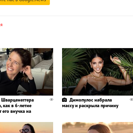
ая
 Шварценеггера
Димопулос набрала
, как в 6-летие
массу и раскрыла причину
 его внучка на