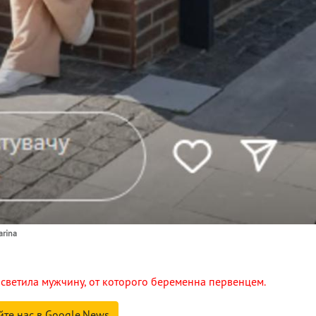
arina
светила мужчину, от которого беременна первенцем.
йте нас в Google.News