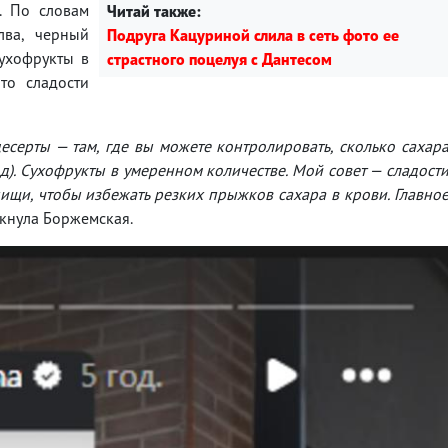
. По словам
Читай также:
лва, черный
Подруга Кацуриной слила в сеть фото ее
ухофрукты в
страстного поцелуя с Дантесом
то сладости
серты — там, где вы можете контролировать, сколько сахар
од). Сухофрукты в умеренном количестве. Мой совет — сладост
ищи, чтобы избежать резких прыжков сахара в крови. Главно
ркнула Боржемская.