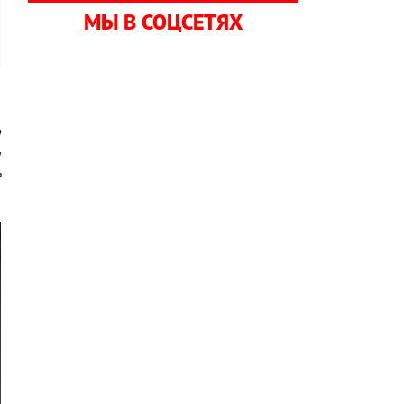
МЫ В СОЦСЕТЯХ
а
и
е