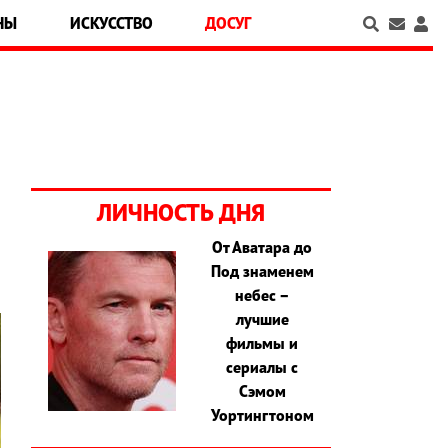
НЫ
ИСКУССТВО
ДОСУГ
ЛИЧНОСТЬ ДНЯ
От Аватара до
Под знаменем
небес –
лучшие
фильмы и
сериалы с
Сэмом
Уортингтоном