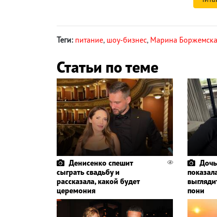
Теги:
питание
,
шоу-бизнес
,
Марина Боржемск
Статьи по теме
Денисенко спешит
Дочь
сыграть свадьбу и
показала
рассказала, какой будет
выглядит
церемония
пони