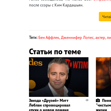
после ссоры с Ким Кардашьян.
Чита
Теги:
Бен Аффлек
,
Дженнифер Лопес
,
актер
,
ли
Статьи по теме
Звезда «Друзей» Мэтт
Поно
Леблан спровоцировал
"чистым
слухи о новом романе
жизни