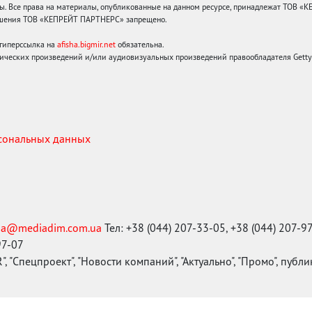
 Все права на материалы, опубликованные на данном ресурсе, принадлежат ТОВ «
решения ТОВ «КЕПРЕЙТ ПАРТНЕРС» запрещено.
 гиперссылка на
afisha.bigmir.net
обязательна.
ических произведений и/или аудиовизуальных произведений правообладателя Getty I
рсональных данных
ma@mediadim.com.ua
Тел: +38 (044) 207-33-05, +38 (044) 207-9
97-07
, "Спецпроект", "Новости компаний", "Актуально", "Промо", публ