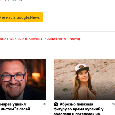
йте нас в Google.News
чная жизнь
,
отношения
,
личная жизнь звезд
марев удивил
Аброзио показала
 листом" в своей
фигуру во время купаний у
водопада и поседелок на