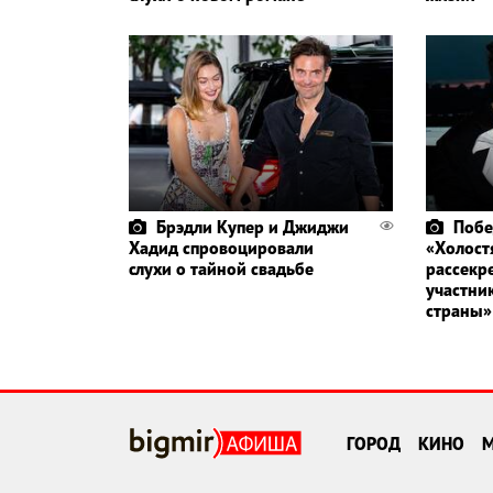
Брэдли Купер и Джиджи
Побе
Хадид спровоцировали
«Холост
слухи о тайной свадьбе
рассекр
участни
страны»
ГОРОД
КИНО