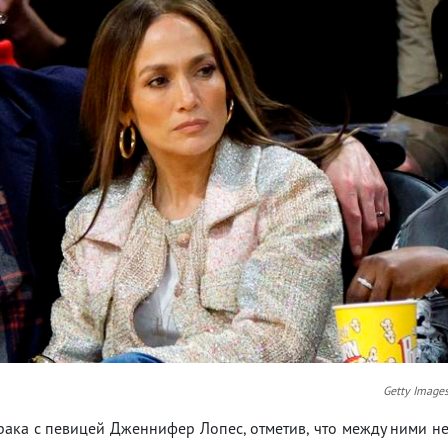
Getty Image
ака с певицей Дженнифер Лопес, отметив, что между ними н