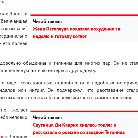
о.
тах Лопес, в
"Величайшая
Читай также:
сказывали".
Жена Остапчука показала похудение за
 кардинально
неделю и готовку котлет
– его полная
 довольно обыденны и типичны для многих пар. Он не ста
постепенную потерю интереса друг к другу.
асто ищет сенсационные подробности в подобных историях
далов или интриг. Он подчеркнул, что расставание стал
юди пытаются понять собственную жизнь и взаимоотношения.
не желает
 себя неловко
Читай также:
Спутница Ди Каприо снялась топлес и
рассказала о романе со звездой Титаника
ся
в Японию