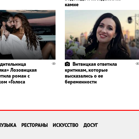
камне
дительница
Витвицкая ответила
яка» Лозовицкая
критикам, которые
етила роман с
высказались о ее
ком «Голоса
беременности
МУЗЫКА
РЕСТОРАНЫ
ИСКУССТВО
ДОСУГ