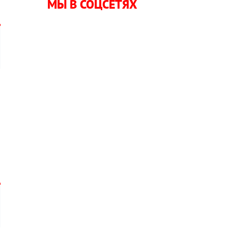
МЫ В СОЦСЕТЯХ
л
,
о