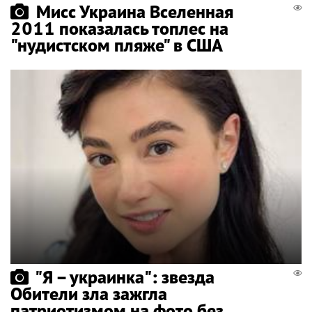
Мисс Украина Вселенная
2011 показалась топлес на
"нудистском пляже" в США
"Я – украинка": звезда
Обители зла зажгла
патриотизмом на фото без