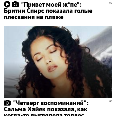
"Привет моей ж*пе":
Бритни Спирс показала голые
плескания на пляже
"Четверг воспоминаний":
Сальма Хайек показала, как
когда-то выглядела топлес