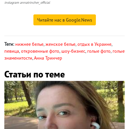
instagram annatrincher_official
Читайте нас в Google.News
Теги:
нижнее белье
,
женское белье
,
отдых в Украине
,
певица
,
откровенные фото
,
шоу-бизнес
,
голые фото
,
голые
знаменитости
,
Анна Тринчер
Статьи по теме