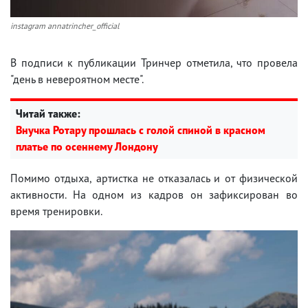
instagram annatrincher_official
В подписи к публикации Тринчер отметила, что провела
"день в невероятном месте".
Читай также:
Внучка Ротару прошлась с голой спиной в красном
платье по осеннему Лондону
Помимо отдыха, артистка не отказалась и от физической
активности. На одном из кадров он зафиксирован во
время тренировки.