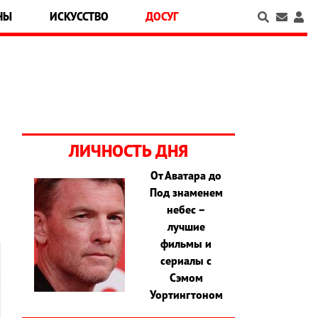
НЫ
ИСКУССТВО
ДОСУГ
ЛИЧНОСТЬ ДНЯ
От Аватара до
Под знаменем
небес –
лучшие
фильмы и
сериалы с
Сэмом
Уортингтоном