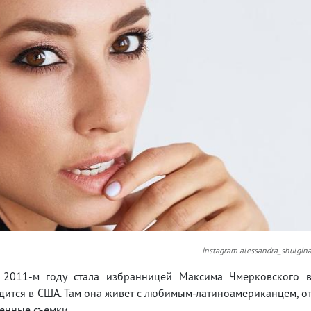
instagram alessandra_shulgin
 2011-м году стала избранницей Максима Чмерковского 
одится в США. Там она живет с любимым-латиноамериканцем, о
венные съемки.