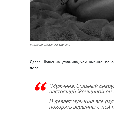
instagram alessandra_shulgina
Далее Шульгина уточнила, чем именно, по е
пола:
"Мужчина. Сильный снаруж
настоящей Женщиной он д
И делает мужчина все рад
покорять вершины с ней и 