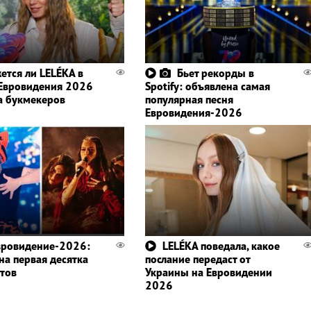
ется ли LELÉKA в
Бьет рекорды в
Евровидения 2026
Spotify: объявлена самая
а букмекеров
популярная песня
Евровидения-2026
вровидение-2026:
LELÉKA поведала, какое
на первая десятка
послание передаст от
тов
Украины на Евровидении
2026