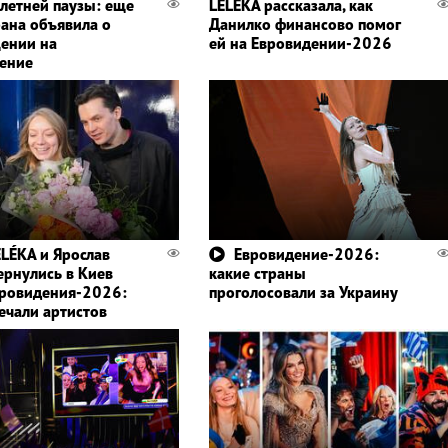
-летней паузы: еще
LELÉKA рассказала, как
рана объявила о
Данилко финансово помог
ении на
ей на Евровидении-2026
ение
ELÉKA и Ярослав
Евровидение-2026:
ернулись в Киев
какие страны
вровидения-2026:
проголосовали за Украину
речали артистов