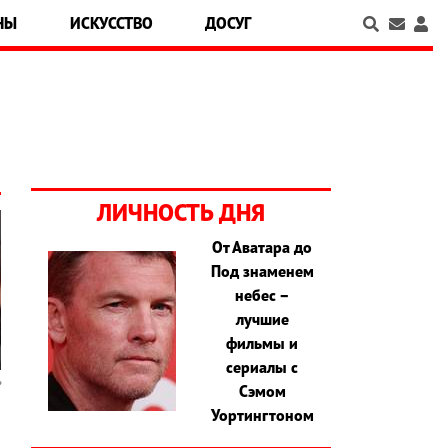
НЫ
ИСКУССТВО
ДОСУГ
ЛИЧНОСТЬ ДНЯ
От Аватара до
Под знаменем
небес –
лучшие
фильмы и
сериалы с
Сэмом
Уортингтоном