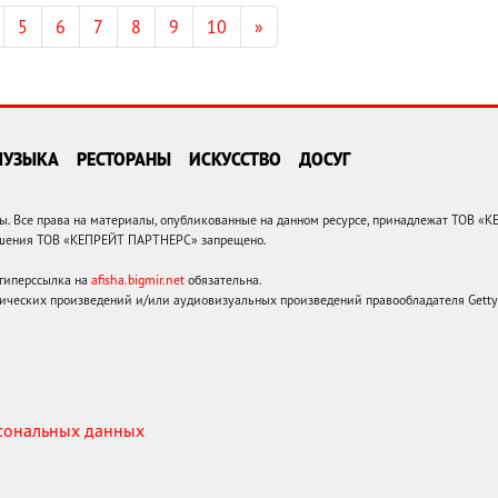
5
6
7
8
9
10
»
МУЗЫКА
РЕСТОРАНЫ
ИСКУССТВО
ДОСУГ
 Все права на материалы, опубликованные на данном ресурсе, принадлежат ТОВ «
решения ТОВ «КЕПРЕЙТ ПАРТНЕРС» запрещено.
 гиперссылка на
afisha.bigmir.net
обязательна.
ических произведений и/или аудиовизуальных произведений правообладателя Getty I
рсональных данных