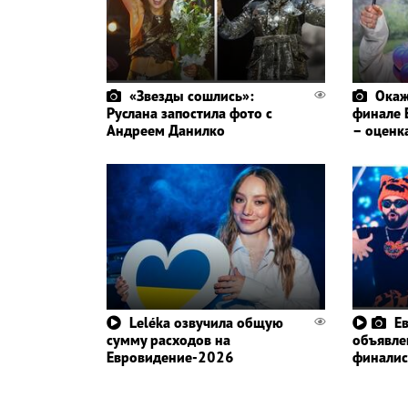
«Звезды сошлись»:
Окаж
Руслана запостила фото с
финале 
Андреем Данилко
– оценк
Leléka озвучила общую
Е
сумму расходов на
объявле
Евровидение-2026
финалис