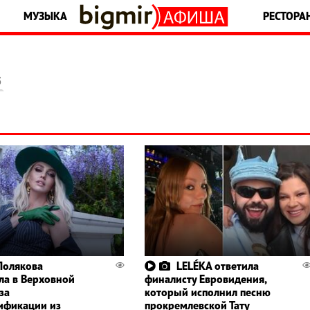
МУЗЫКА
РЕСТОРА
5
Полякова
LELÉKA ответила
ла в Верховной
финалисту Евровидения,
за
который исполнил песню
ификации из
прокремлевской Тату