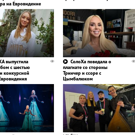
ра на Евровидение
KA выпустила
СолоХа поведала о
бом с шестью
плагиате со стороны
и конкурсной
Тринчер и ссоре с
 Евровидения
Цымбалюком