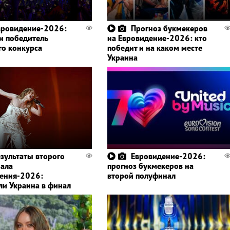
вровидение-2026:
Прогноз букмекеров
н победитель
на Евровидение-2026: кто
го конкурса
победит и на каком месте
Украина
езультаты второго
Евровидение-2026:
ала
прогноз букмекеров на
ения-2026:
второй полуфинал
ли Украина в финал