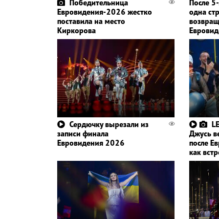
Победительница
После 5
Евровидения-2026 жестко
одна ст
поставила на место
возвращ
Киркорова
Евровид
Сердючку вырезали из
L
записи финала
Джусь в
Евровидения 2026
после Е
как вст