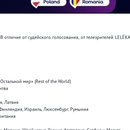
В отличие от судейского голосования, от телезрителей LELÉK
Остальной мир» (Rest of the World)
итва
я, Латвия
 Финляндия, Израиль, Люксембург, Румыния
ритания
н-Марино, Швейцария, Греция, Австралия, Сербия и Мальта.