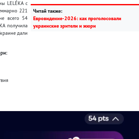
ны LELÉKA с
суммарно 221
Читай также:
не всего 54
Евровидение-2026: как проголосовали
KA получила
украинские зрители и жюри
Украине дали
ри:
твия