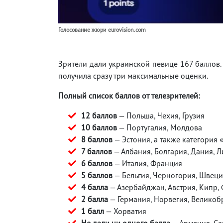
Голосование жюри eurovision.com
Зрители дали украинской певице 167 баллов. 
получила сразу три максимальные оценки.
Полный список баллов от телезрителей:
12 баллов
— Польша, Чехия, Грузия
10 баллов
— Португалия, Молдова
8 баллов
— Эстония, а также категория «
7 баллов
— Албания, Болгария, Дания, Л
6 баллов
— Италия, Франция
5 баллов
— Бельгия, Черногория, Швеци
4 балла
— Азербайджан, Австрия, Кипр,
2 балла
— Германия, Норвегия, Великоб
1 балл
— Хорватия
Не дали ни одного балла
— Армения, Са