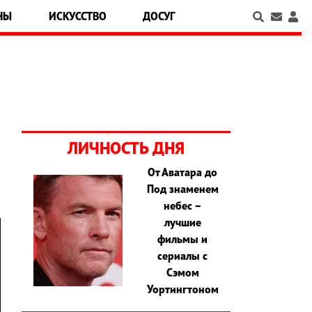
НЫ
ИСКУССТВО
ДОСУГ
ЛИЧНОСТЬ ДНЯ
От Аватара до
Под знаменем
небес –
лучшие
фильмы и
сериалы с
Сэмом
Уортингтоном