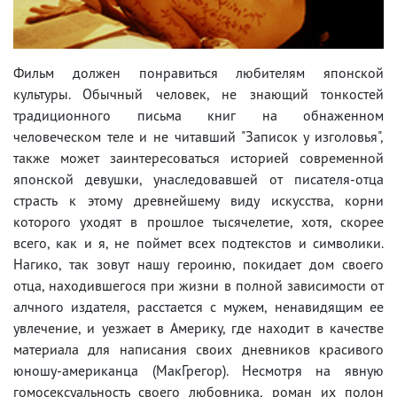
Фильм должен понравиться любителям японской
культуры. Обычный человек, не знающий тонкостей
традиционного письма книг на обнаженном
человеческом теле и не читавший "Записок у изголовья",
также может заинтересоваться историей современной
японской девушки, унаследовавшей от писателя-отца
страсть к этому древнейшему виду искусства, корни
которого уходят в прошлое тысячелетие, хотя, скорее
всего, как и я, не поймет всех подтекстов и символики.
Нагико, так зовут нашу героиню, покидает дом своего
отца, находившегося при жизни в полной зависимости от
алчного издателя, расстается с мужем, ненавидящим ее
увлечение, и уезжает в Америку, где находит в качестве
материала для написания своих дневников красивого
юношу-американца (МакГрегор). Несмотря на явную
гомосексуальность своего любовника, роман их полон