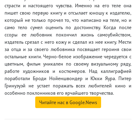
страсти и настоящего чувства. Именно на его теле она
пишет свою первую книгу и отсылает юношу к издателю,
который не только прочел то, что написано на теле, но и
само тело сумел оценить по достоинству. Когда после
ссоры ее любовник покончил жизнь самоубийством,
издатель срезал с него кожу и сделал из нее книгу. Мести
за отца и за своего любовника посвящает героиня свои
остальные книги. Черно-белое изображение чередуется с
цветным, фильм уникален по своему визуальному ряду,
работе художников и костюмеров. Над каллиграфией
поработали Броди Нойеншвондер и Юкки Яура. Питер
Гринуэуэй не устает поражать всех любителей кино и
особенно поклонников его ярчайшего творчества.
Читайте нас в Google.News