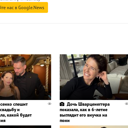
йте нас в Google.News
сенко спешит
Дочь Шварценеггера
 свадьбу и
показала, как в 6-летие
ла, какой будет
выглядит его внучка на
ния
пони