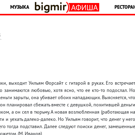
МУЗЫКА
РЕСТОРА
5
ки, выходит Уильям Форсайт с гитарой в руках. Его встречае
о занимаются любовью, хотя ясно, что ее кто-то подослал. Н
е деньги зарыты, она убивает обоих нападающих. Выясняется, чт
, он планировал сбежать вместе с девушкой, похитившей деньг
ыком, а он сел в тюрьму. А новая возлюбленная (работающая н
и и уехать далеко-далеко. Но Уильям говорит, что денег у нег
его тогда подставил. Далее следуют поиски денег, замешенны
южетом. (М. Иванов)