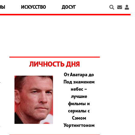
НЫ
ИСКУССТВО
ДОСУГ
ЛИЧНОСТЬ ДНЯ
От Аватара до
Под знаменем
т
небес –
о
лучшие
о
фильмы и
и
сериалы с
а
Сэмом
о
Уортингтоном
е