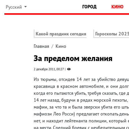
ГОРОД
КИНО
Русский
Какой праздник сегодня
Гороскопы 202
Главная
Кино
За пределом желания
2 декабря 2011, 00:27
Из тюрьмы, отсидев 14 лет за убийство девуш
красавица в красном автомобиле, и они долг
когда его пытаются убить, требуя сказать, гд
14 лет назад, будучи в рядах морской пехоты
мафии, за что та и была зверски убита его шт
мафиози Лео Росси) предлагает откопать деньг
нет, и находит лейтенанта полиции, который 
на мести. Средний боевик с неубедительным с