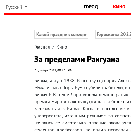
ГОРОД
КИНО
Русский
Какой праздник сегодня
Гороскопы 202
Главная
Кино
За пределами Рангуана
2 декабря 2011, 00:27
Бирма, август 1988. В основу сценария Алек
Мужа и сына Лоры Бумэн убили грабители, и по
Бирму. В Рангуне Лора видела демонстрацию с
премии мира и находящуюся на свободе с июл
задержаться в Бирме. Когда в посольстве в
университета, изганным режимом за симпати
начались ее смертельно опасные злоключе
студентов профессора, по радио передали