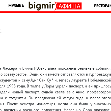
МУЗЫКА
РЕСТОРА
5
са Ласкера и Билла Рубенстайна положены реальные события
 совету сестры, Энди, они вместе отправляются в турпоездку 
тудентов и саму Аунг Сан Су Чи, теперь лауреата Нобелевско
я 1995 года. В толпе у Лоры украли паспорт, и ей пришлос
ыдали новый паспорт, судьба свела ее с Анко, профессоро
и к студентам. Он предложил ей услуги гида, и после этог
ния. После осмотра монастыря, когда они были у знакомы
 о введении военного положения. Невольно Лора оказалас