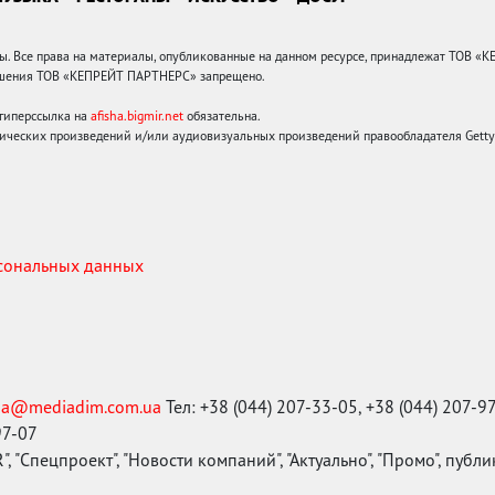
 Все права на материалы, опубликованные на данном ресурсе, принадлежат ТОВ «
решения ТОВ «КЕПРЕЙТ ПАРТНЕРС» запрещено.
 гиперссылка на
afisha.bigmir.net
обязательна.
ических произведений и/или аудиовизуальных произведений правообладателя Getty I
рсональных данных
ma@mediadim.com.ua
Тел: +38 (044) 207-33-05, +38 (044) 207-9
97-07
, "Спецпроект", "Новости компаний", "Актуально", "Промо", публ