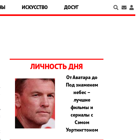
НЫ
ИСКУССТВО
ДОСУГ
ЛИЧНОСТЬ ДНЯ
От Аватара до
Под знаменем
.
небес –
в
лучшие
й
фильмы и
ь
сериалы с
м
Сэмом
о
Уортингтоном
х
ь