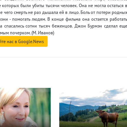
е которых были убиты тысячи человек. Она не могла остаться 
ле чего смерть не раз дышала ей в лицо. Боль от потери родны
ни - помогать людям. В конце фильма она остается работат
да спасались сотни тысяч беженцов. Джон Бурмэн сделал ещ
мым почерком. (М. Иванов)
йте нас в Google.News