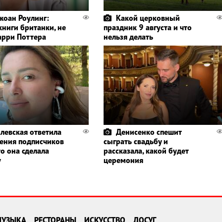
жоан Роулинг:
Какой церковный
книги британки, не
праздник 9 августа и что
Гарри Поттера
нельзя делать
левская ответила
Денисенко спешит
ления подписчиков
сыграть свадьбу и
то она сделала
рассказала, какой будет
у
церемония
МУЗЫКА
РЕСТОРАНЫ
ИСКУССТВО
ДОСУГ