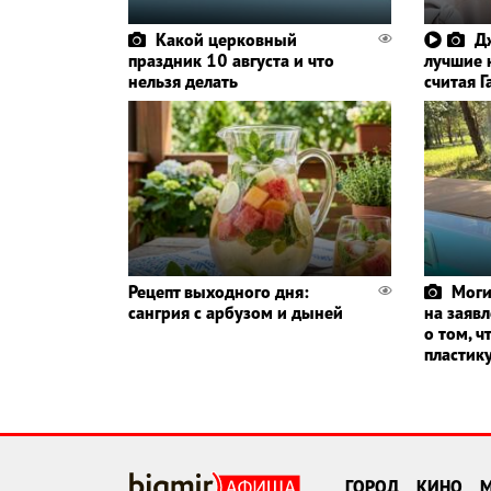
Какой церковный
Д
праздник 10 августа и что
лучшие 
нельзя делать
считая 
Рецепт выходного дня:
Моги
сангрия с арбузом и дыней
на заяв
о том, ч
пластик
ГОРОД
КИНО