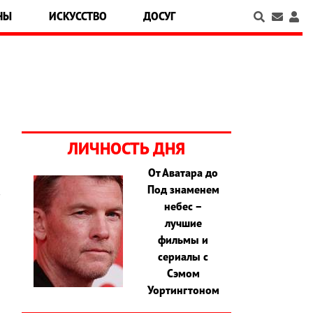
НЫ
ИСКУССТВО
ДОСУГ
ЛИЧНОСТЬ ДНЯ
От Аватара до
Под знаменем
в
небес –
а
лучшие
,
фильмы и
и
сериалы с
Сэмом
Уортингтоном