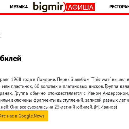
МУЗЫКА
РЕСТОРА
5
юбилей
раля 1968 года в Лондоне. Первый альбом "This was" вышел 
 млн пластинок, 60 золотых и платиновых дисков. Группа дал
ранах. Группа обычно отождествляется с Ианом Андерсоном
 фильм включены фрагменты выступлений, записей разных лет 
ей. Они все съехались на 25-летний юбилей. (М. Иванов)
йте нас в Google.News