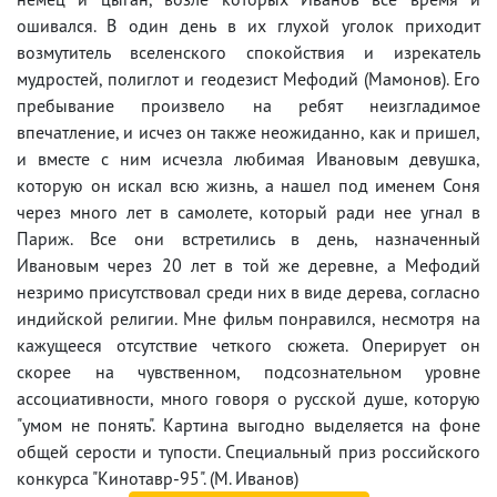
ошивался. В один день в их глухой уголок приходит
возмутитель вселенского спокойствия и изрекатель
мудростей, полиглот и геодезист Мефодий (Мамонов). Его
пребывание произвело на ребят неизгладимое
впечатление, и исчез он также неожиданно, как и пришел,
и вместе с ним исчезла любимая Ивановым девушка,
которую он искал всю жизнь, а нашел под именем Соня
через много лет в самолете, который ради нее угнал в
Париж. Все они встретились в день, назначенный
Ивановым через 20 лет в той же деревне, а Мефодий
незримо присутствовал среди них в виде дерева, согласно
индийской религии. Мне фильм понравился, несмотря на
кажущееся отсутствие четкого сюжета. Оперирует он
скорее на чувственном, подсознательном уровне
ассоциативности, много говоря о русской душе, которую
"умом не понять". Картина выгодно выделяется на фоне
общей серости и тупости. Специальный приз российского
конкурса "Кинотавр-95". (М. Иванов)