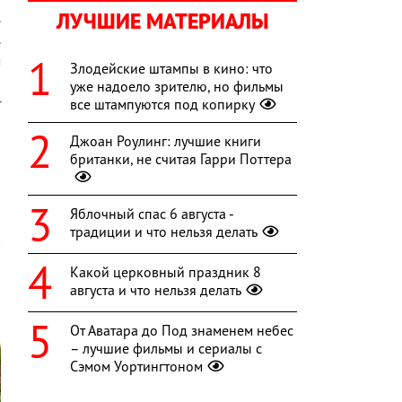
ЛУЧШИЕ МАТЕРИАЛЫ
.
.
м
Злодейские штампы в кино: что
о
уже надоело зрителю, но фильмы
т
все штампуются под копирку
,
Джоан Роулинг: лучшие книги
а
британки, не считая Гарри Поттера
Яблочный спас 6 августа -
традиции и что нельзя делать
Какой церковный праздник 8
августа и что нельзя делать
От Аватара до Под знаменем небес
– лучшие фильмы и сериалы с
Сэмом Уортингтоном