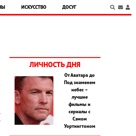
НЫ
ИСКУССТВО
ДОСУГ
ЛИЧНОСТЬ ДНЯ
От Аватара до
Под знаменем
.
небес –
х
лучшие
х
фильмы и
и
сериалы с
ь
Сэмом
ь
Уортингтоном
ы
,