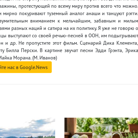
важины, протестующей по всему миру против всего что можно
ни мирно покуривают туземный аналог анаши и танцуют рэгги
изумительным вниманием к мельчайшим, забавным и милы
ями разных наций и сатира на их политику. Я уже не говорю 
нцы выступают со своей речью-песней в ООН, им подыгрываю
н и др. Не пропустите этот фильм. Сценарий Дика Клемента
 Билла Перски. В картине звучат песни Эдди Грэнта, Эрик
Майка Морана. (М. Иванов)
йте нас в Google.News