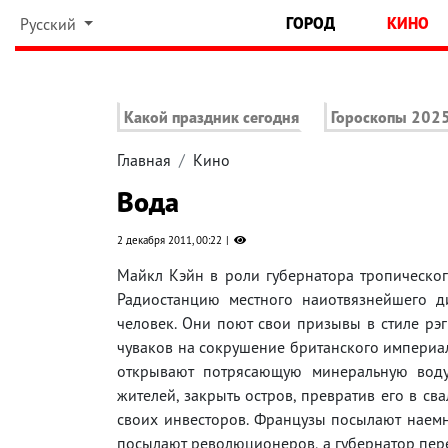
ГОРОД
КИНО
Русский
Какой праздник сегодня
Гороскопы 202
Главная
Кино
Вода
2 декабря 2011, 00:22
Майкл Кэйн в роли губернатора тропическог
Радиостанцию местного наиотвязнейшего д
человек. Они поют свои призывы в стиле рэг
чуваков на сокрушение британского империал
открывают потрясающую минеральную воду 
жителей, закрыть остров, превратив его в св
своих инвесторов. Французы посылают наемн
посылают революционеров, а губернатор пере