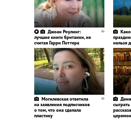
Джоан Роулинг:
Како
лучшие книги британки, не
праздник
считая Гарри Поттера
нельзя 
Могилевская ответила
Дени
на заявления подписчиков
сыграть
о том, что она сделала
рассказа
пластику
церемо