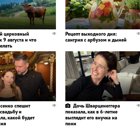
й церковный
Рецепт выходного дня:
 9 августа и что
сангрия с арбузом и дыней
делать
сенко спешит
Дочь Шварценеггера
 свадьбу и
показала, как в 6-летие
ла, какой будет
выглядит его внучка на
ния
пони