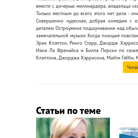
вместе с дочерью миллиардера, владельца ск
Только местным до всего этого нет дела - о
Совершенно чудесная, добрая комедия с 
деталям. Остроумное подшучивание над обыча
замечательной музыке. Когда поющие повста
Эрик Клэптон, Ринго Старр, Джордж Хэррисо
Иана Ла Френайса и Билла Перски по сюжету
Клэптона, Джорджа Хэррисона, Майти Гэбби, 
Чита
Статьи по теме