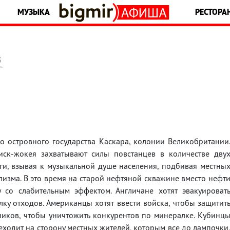
МУЗЫКА
РЕСТОРА
5
о островного государства Каскара, колонии Великобритании
иск-жокея захватывают силы повстанцев в количестве дву
ги, взывая к музыкальной душе населения, подбивая местны
изма. В это время на старой нефтяной скважине вместо нефт
со слабительным эффектом. Англичане хотят эвакуироват
алку отходов. Американцы хотят ввести войска, чтобы защитит
иков, чтобы уничтожить конкурентов по минералке. Кубинц
ходит на сторону местных жителей, которым все до лампочки