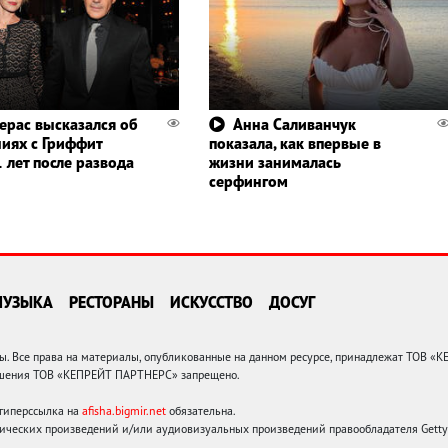
ерас высказался об
Анна Саливанчук
иях с Гриффит
показала, как впервые в
 лет после развода
жизни занималась
серфингом
МУЗЫКА
РЕСТОРАНЫ
ИСКУССТВО
ДОСУГ
 Все права на материалы, опубликованные на данном ресурсе, принадлежат ТОВ «
решения ТОВ «КЕПРЕЙТ ПАРТНЕРС» запрещено.
 гиперссылка на
afisha.bigmir.net
обязательна.
ических произведений и/или аудиовизуальных произведений правообладателя Getty I