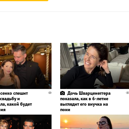
сенко спешит
Дочь Шварценеггера
 свадьбу и
показала, как в 6-летие
ла, какой будет
выглядит его внучка на
ния
пони