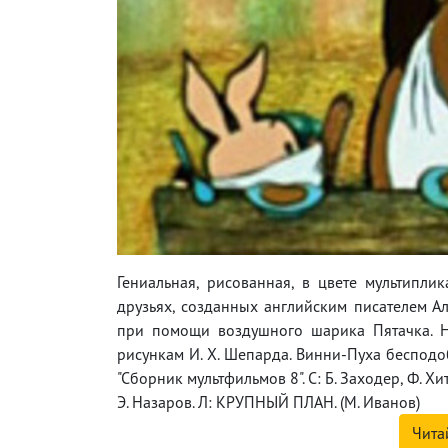
Гениальная, рисованная, в цвете мультипл
друзьях, созданных английским писателем А
при помощи воздушного шарика Пятачка. Н
рисункам И. Х. Шепарда. Винни-Пуха бесподо
"Сборник мультфильмов 8". С: Б. Заходер, Ф. Хит
Э. Назаров. Л: КРУПНЫЙ ПЛАН. (М. Иванов)
Чита