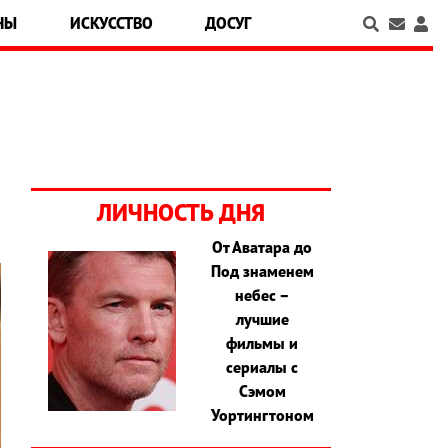
НЫ
ИСКУССТВО
ДОСУГ
ЛИЧНОСТЬ ДНЯ
От Аватара до
Под знаменем
небес –
лучшие
фильмы и
сериалы с
Сэмом
Уортингтоном