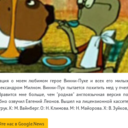
икация о моем любимом герое Винни-Пухе и всех его милы
лександром Милном. Винни-Пух пытается похитить мед у пче
равится мне больше, чем "родная" англоязычная версия п
бно озвучил Евгений Леонов. Вышел на лицензионной кассет
рук. К: М. Вайнберг. О: Н. Климова. М: Н. Майорова. Х: В. Зуйков
йте нас в Google.News