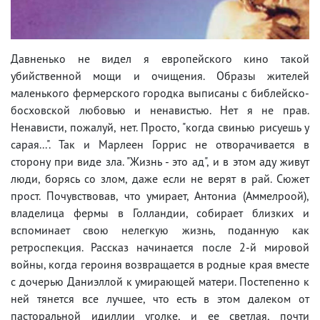
Давненько не видел я европейского кино такой
убийственной мощи и очищения. Образы жителей
маленького фермерского городка выписаны с библейско-
босховской любовью и ненавистью. Нет я не прав.
Ненависти, пожалуй, нет. Просто, "когда свинью рисуешь у
сарая...". Так и Марлеен Горрис не отворачивается в
сторону при виде зла. "Жизнь - это ад", и в этом аду живут
люди, борясь со злом, даже если не верят в рай. Сюжет
прост. Почувствовав, что умирает, Антониа (Аммелроой),
владелица фермы в Голландии, собирает близких и
вспоминает свою нелегкую жизнь, поданную как
ретроспекция. Рассказ начинается после 2-й мировой
войны, когда героиня возвращается в родные края вместе
с дочерью Даниэллой к умирающей матери. Постепенно к
ней тянется все лучшее, что есть в этом далеком от
пасторальной идиллии уголке, и ее светлая, почти