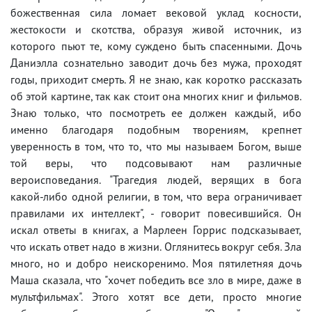
божественная сила ломает вековой уклад косности,
жестокости и скотства, образуя живой источник, из
которого пьют те, кому суждено быть спасенными. Дочь
Даниэлла сознательно заводит дочь без мужа, проходят
годы, приходит смерть. Я не знаю, как коротко рассказать
об этой картине, так как стоит она многих книг и фильмов.
Знаю только, что посмотреть ее должен каждый, ибо
именно благодаря подобным творениям, крепнет
уверенность в том, что то, что мы называем Богом, выше
той веры, что подсовывают нам различные
вероисповедания. "Трагедия людей, верящих в бога
какой-либо одной религии, в том, что вера ограничивает
правилами их интеллект", - говорит повесившийся. Он
искал ответы в книгах, а Марлеен Горрис подсказывает,
что искать ответ надо в жизни. Оглянитесь вокруг себя. Зла
много, но и добро неискоренимо. Моя пятилетняя дочь
Маша сказала, что "хочет победить все зло в мире, даже в
мультфильмах". Этого хотят все дети, просто многие