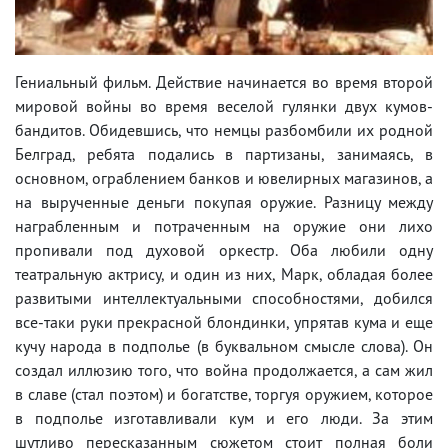
Гениальный фильм. Действие начинается во время второй
мировой войны во время веселой гулянки двух кумов-
бандитов. Обидевшись, что немцы разбомбили их родной
Белград, ребята подались в партизаны, занимаясь, в
основном, ограблением банков и ювелирных магазинов, а
на вырученные деньги покупая оружие. Разницу между
награбленным и потраченным на оружие они лихо
пропивали под духовой оркестр. Оба любили одну
театральную актрису, и один из них, Марк, обладая более
развитыми интеллектуальными способностями, добился
все-таки руки прекрасной блондинки, упрятав кума и еще
кучу народа в подполье (в буквальном смысле слова). Он
создал иллюзию того, что война продолжается, а сам жил
в славе (стал поэтом) и богатстве, торгуя оружием, которое
в подполье изготавливали кум и его люди. За этим
шутливо пересказанным сюжетом стоит полная боли