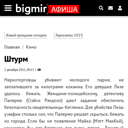
Какой праздник сегодня
Гороскопы 2025
Главная
Кино
Штурм
2 декабря 2011, 00:17
Наркоторговцы убивают молодого парня, не
заплатившего за килограмм кокаина. Его девушке Лизе
удалось бежать. Женщине-полицейскому, детективу
Палермо (Стэйси Рэндолл) дают задание обеспечить
безопасность свидетельницы-беглянки. Для убийства Лизы
у мафии столько сил, что Палермо решает скрыться, бежать
из города. Если бы не появление Майка (Мэтт МакКой),
кончилось бы для беглянок все очень плохо... Дешевый