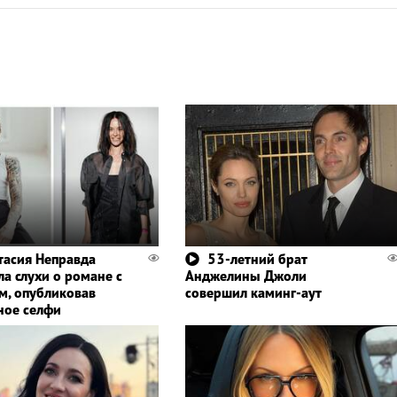
тасия Неправда
53-летний брат
ла слухи о романе с
Анджелины Джоли
м, опубликовав
совершил каминг-аут
ное селфи