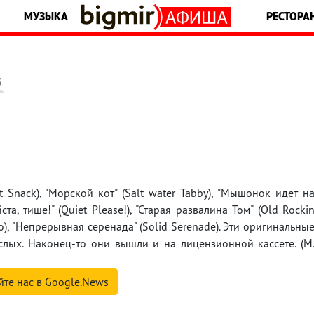
МУЗЫКА
РЕСТОРА
5
 Snack), "Морской кот" (Salt water Tabby), "Мышонок идет н
та, тише!" (Quiet Please!), "Старая развалина Том" (Old Rocki
bo), "Непрерывная серенада" (Solid Serenade). Эти оригинальны
лых. Наконец-то они вышли и на лицензионной кассете. (М
йте нас в Google.News