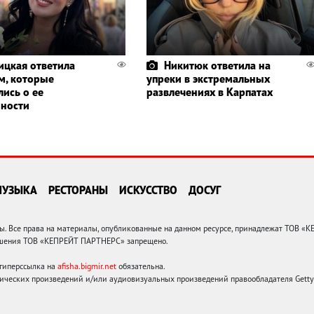
ицкая ответила
Никитюк ответила на
м, которые
упреки в экстремальных
лись о ее
развлечениях в Карпатах
ности
МУЗЫКА
РЕСТОРАНЫ
ИСКУССТВО
ДОСУГ
 Все права на материалы, опубликованные на данном ресурсе, принадлежат ТОВ «
решения ТОВ «КЕПРЕЙТ ПАРТНЕРС» запрещено.
 гиперссылка на
afisha.bigmir.net
обязательна.
ических произведений и/или аудиовизуальных произведений правообладателя Getty I