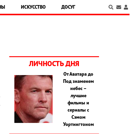
НЫ
ИСКУССТВО
ДОСУГ
ЛИЧНОСТЬ ДНЯ
От Аватара до
Под знаменем
а
небес –
n
лучшие
е
фильмы и
.
сериалы с
Сэмом
Уортингтоном