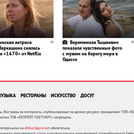
инская актриса
Беременная Тышкевич
Черкашина снялась
показала чувственные фото
е «1670» от Netflix
с мужем на берегу моря в
Одессе
МУЗЫКА
РЕСТОРАНЫ
ИСКУССТВО
ДОСУГ
 Все права на материалы, опубликованные на данном ресурсе, принадлежат ТОВ «
решения ТОВ «КЕПРЕЙТ ПАРТНЕРС» запрещено.
 гиперссылка на
afisha.bigmir.net
обязательна.
ических произведений и/или аудиовизуальных произведений правообладателя Getty I