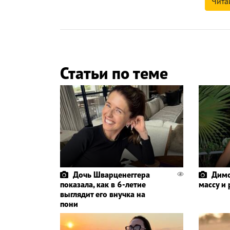
Чита
Статьи по теме
Дочь Шварценеггера
Димо
показала, как в 6-летие
массу и
выглядит его внучка на
пони