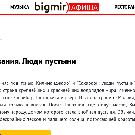
МУЗЫКА
РЕСТОРА
5
зания. Люди пустыни
ания: под тенью Килиманджаро" и "Сахарави: люди пустыни
- это страна крупнейших и красивейших водопадов мира. Именн
 такое Занзибар, Танганьика и озеро Ньяса на границе Малави
ли только в книгах. После Танзании, где живут масаи, В
ьному народу, домом которого стала знойная пустыня. Обычаи
бескрайних песков и палящего солнца, потрясающей красот