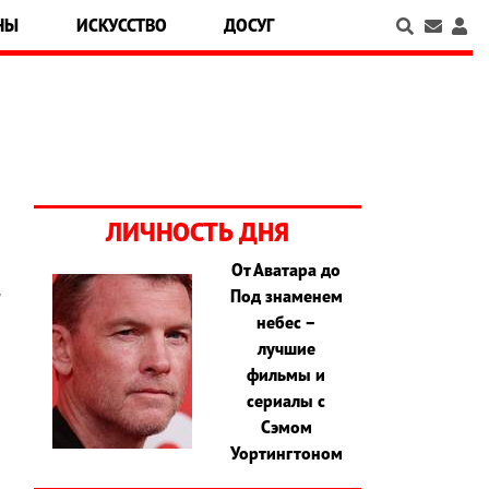
НЫ
ИСКУССТВО
ДОСУГ
ЛИЧНОСТЬ ДНЯ
От Аватара до
Под знаменем
"
небес –
о
лучшие
,
фильмы и
ы
сериалы с
,
Сэмом
ы
Уортингтоном