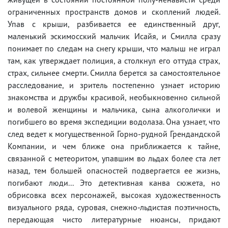
ограниченных пространств домов и скоплений людей.
Упав с крыши, разбивается ее единственный друг,
маленький эскимосский мальчик Исайя, и Смилла сразу
понимает по следам на снегу крыши, что малыш не играл
там, как утверждает полиция, а столкнул его оттуда страх,
страх, сильнее смерти. Смилла берется за самостоятельное
расследование, и зритель постепенно узнает историю
знакомства и дружбы красивой, необыкновенно сильной
и волевой женщины и мальчика, сына алкоголички и
погибшего во время экспедиции водолаза. Она узнает, что
след ведет к могущественной Горно-рудной Грендандской
Компании, и чем ближе она приближается к тайне,
связанной с метеоритом, упавшим во льдах более ста лет
назад, тем большей опасностей подвергается ее жизнь,
погибают люди... Это детективная канва сюжета, но
обрисовка всех персонажей, высокая художественность
визуального ряда, суровая, снежно-льдистая поэтичность,
передающая чисто литературные нюансы, придают