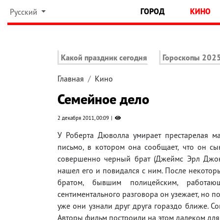
ГОРОД
КИНО
Русский
Какой праздник сегодня
Гороскопы 202
Главная
Кино
Семейное дело
2 декабря 2011, 00:09
У Роберта Дюволла умирает престарелая ма
письмо, в котором она сообщает, что он сы
совершенно черный брат (Джеймс Эрл Джон
нашел его и повидался с ним. После некотор
братом, бывшим полицейским, работаю
сентиментального разговора он узежает, но по
уже они узнали друг друга гораздо ближе. Сов
Авторы фильм построили на этом далеком для 