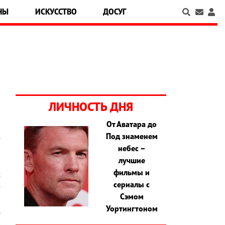
НЫ
ИСКУССТВО
ДОСУГ
ЛИЧНОСТЬ ДНЯ
От Аватара до
Под знаменем
е
небес –
о
лучшие
н
фильмы и
с
сериалы с
е
Сэмом
а
Уортингтоном
.