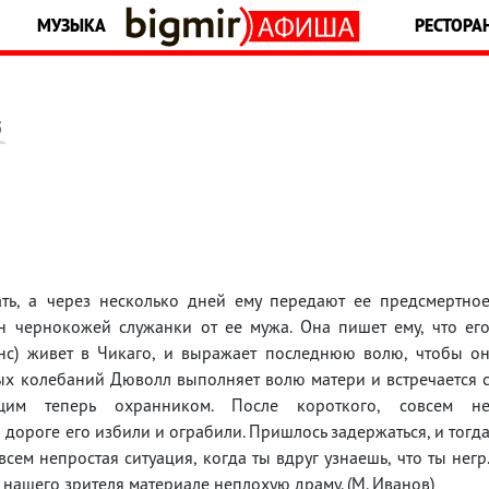
МУЗЫКА
РЕСТОРА
5
ть, а через несколько дней ему передают ее предсмертно
н чернокожей служанки от ее мужа. Она пишет ему, что ег
с) живет в Чикаго, и выражает последнюю волю, чтобы о
ых колебаний Дюволл выполняет волю матери и встречается 
щим теперь охранником. После короткого, совсем н
 дороге его избили и ограбили. Пришлось задержаться, и тогд
сем непростая ситуация, когда ты вдруг узнаешь, что ты негр
нашего зрителя материале неплохую драму. (М. Иванов)