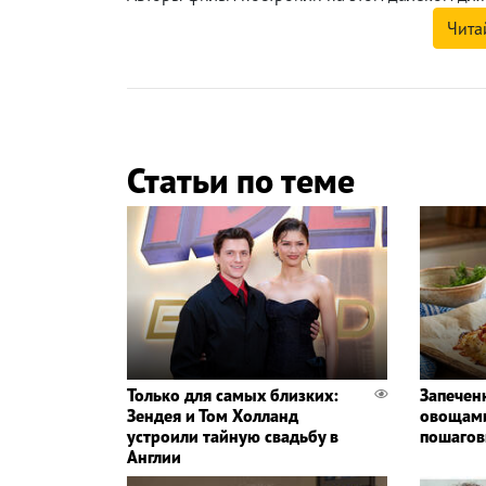
Чита
Статьи по теме
Только для самых близких:
Запечен
Зендея и Том Холланд
овощами
устроили тайную свадьбу в
пошагов
Англии