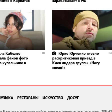
ениях в Карпатах
зарабатывает в РФ
ла Кабельо
Юрко Юрченко гневно
ала фанов фото
раскритиковал приезд в
в купальнике в
Киев лидера группы «Ногу
свело!»
МУЗЫКА
РЕСТОРАНЫ
ИСКУССТВО
ДОСУГ
 Все права на материалы, опубликованные на данном ресурсе, принадлежат ТОВ «