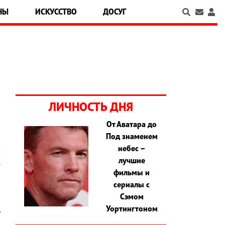
НЫ
ИСКУССТВО
ДОСУГ
ЛИЧНОСТЬ ДНЯ
От Аватара до
Под знаменем
л
небес –
м
лучшие
.
фильмы и
и
сериалы с
2
Сэмом
ы
Уортингтоном
ь
ы