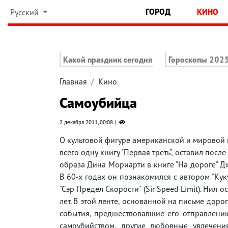
ГОРОД
КИНО
Русский
Какой праздник сегодня
Гороскопы 202
Главная
Кино
Самоубийца
2 декабря 2011, 00:08
О культовой фигуре американской и мировой к
всего одну книгу "Первая треть", оставил посл
образа Дина Мориарти в книге "На дороге" Дж
В 60-х годах он познакомился с автором "Кук
"Сэр Предел Скорости" (Sir Speed Limit). Нил 
лет. В этой ленте, основанной на письме дор
события, предшествовавшие его отправлению
самоубийством, другие любовные увлечения