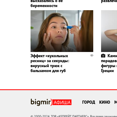
высказались о ее
развлеч
беременности
Эффект «кукольных
Ками
ресниц» за секунды:
порадов
вирусный трюк с
фигуры 
бальзамом для губ
Греции
ГОРОД
КИНО
© 2000-2024, ТОВ «КЕПРЕЙТ ПАРТНЕРС». Все права защищены.