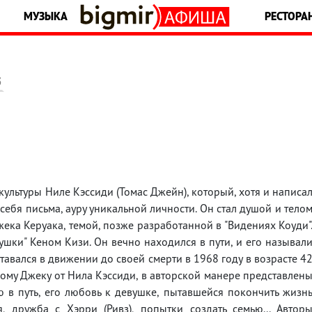
МУЗЫКА
РЕСТОРА
5
ультуры Ниле Кэссиди (Томас Джейн), который, хотя и написа
е себя письма, ауру уникальной личности. Он стал душой и тело
ека Керуака, темой, позже разработанной в "Видениях Коуди"
ушки" Кеном Кизи. Он вечно находился в пути, и его называл
оставался в движении до своей смерти в 1968 году в возрасте 4
огому Джеку от Нила Кэссиди, в авторской манере представлен
 в путь, его любовь к девушке, пытавшейся покончить жизн
, дружба с Хэрри (Ривз), попытки создать семью... Автор