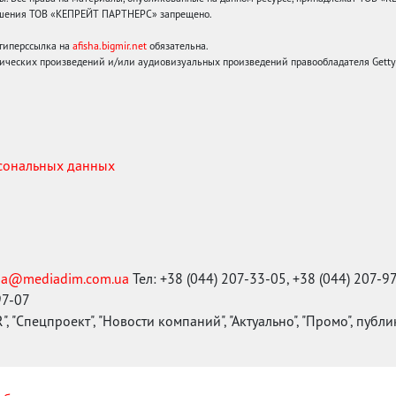
решения ТОВ «КЕПРЕЙТ ПАРТНЕРС» запрещено.
 гиперссылка на
afisha.bigmir.net
обязательна.
ических произведений и/или аудиовизуальных произведений правообладателя Getty I
рсональных данных
ma@mediadim.com.ua
Тел: +38 (044) 207-33-05, +38 (044) 207-9
97-07
, "Спецпроект", "Новости компаний", "Актуально", "Промо", публ