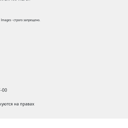
mages - строго запрещено.
7-00
икуются на правах