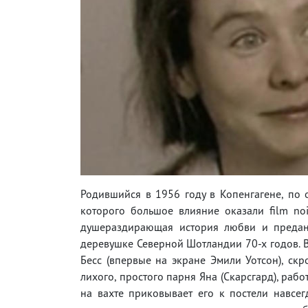
Родившийся в 1956 году в Копенгагене, по
которого большое влияние оказали film no
душераздирающая история любви и преданн
деревушке Северной Шотландии 70-х годов. В
Бесс (впервые на экране Эмили Уотсон), ск
лихого, простого парня Яна (Скарсгард), ра
на вахте приковывает его к постели навсегд