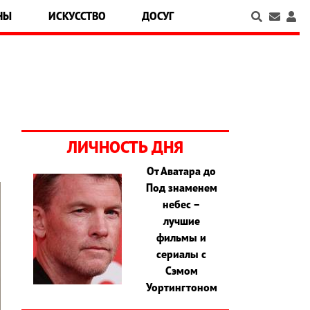
НЫ
ИСКУССТВО
ДОСУГ
ЛИЧНОСТЬ ДНЯ
От Аватара до
Под знаменем
небес –
лучшие
фильмы и
сериалы с
Сэмом
Уортингтоном