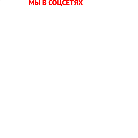
т
МЫ В СОЦСЕТЯХ
,
,
з
ю
.