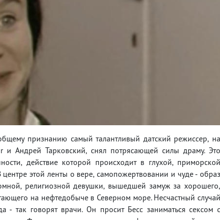
 общему признанию самый талантливый датский режиссер, н
ir и Андрей Тарковский, снял потрясающей силы драму. Эт
ости, действие которой происходит в глухой, приморско
 центре этой ленты о вере, самопожертвовании и чуде - обра
ромной, религиозной девушки, вышедшей замуж за хорошего
ботающего на нефтедобыче в Северном море. Несчастный случа
а - так говорят врачи. Он просит Бесс заниматься сексом 