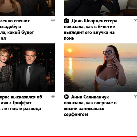
сенко спешит
Дочь Шварценеггера
 свадьбу и
показала, как в 6-летие
ла, какой будет
выглядит его внучка на
ния
пони
ерас высказался об
Анна Саливанчук
иях с Гриффит
показала, как впервые в
 лет после развода
жизни занималась
серфингом