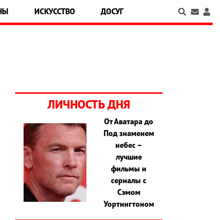
НЫ
ИСКУССТВО
ДОСУГ
ЛИЧНОСТЬ ДНЯ
От Аватара до
Под знаменем
м
небес –
-
лучшие
в
фильмы и
к
сериалы с
й
Сэмом
в
Уортингтоном