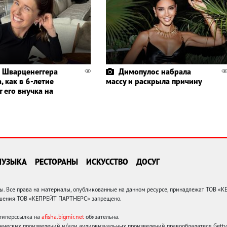
 Шварценеггера
Димопулос набрала
, как в 6-летие
массу и раскрыла причину
 его внучка на
МУЗЫКА
РЕСТОРАНЫ
ИСКУССТВО
ДОСУГ
 Все права на материалы, опубликованные на данном ресурсе, принадлежат ТОВ «
решения ТОВ «КЕПРЕЙТ ПАРТНЕРС» запрещено.
 гиперссылка на
afisha.bigmir.net
обязательна.
ических произведений и/или аудиовизуальных произведений правообладателя Getty I