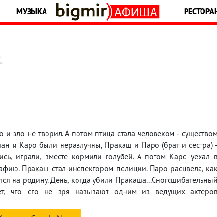
МУЗЫКА
РЕСТОРА
5
 и зло не творил. А потом птица стала человеком - существо
н и Каро были неразлучны, Пракаш и Паро (брат и сестра) 
ись, играли, вместе кормили голубей. А потом Каро уехал 
афию. Пракаш стал инспектором полиции. Паро расцвела, ка
лся на родину. День, когда убили Пракаша...Сногсшибательны
т, что его не зря называют одним из ведущих актеро