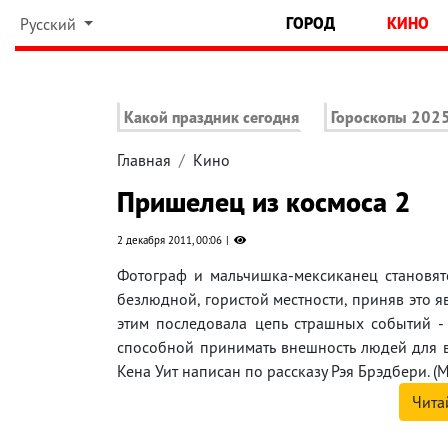
ГОРОД
КИНО
Русский
Какой праздник сегодня
Гороскопы 202
Главная
Кино
Пришелец из космоса 2
2 декабря 2011, 00:06
Фотограф и мальчишка-мексиканец становят
безлюдной, гористой местности, приняв это я
этим последовала цепь страшных событий - т
способной принимать внешность людей для 
Кена Уит написан по рассказу Рэя Брэдбери. (М
Чита