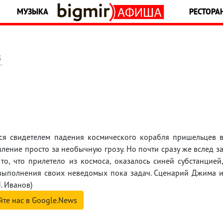
МУЗЫКА
РЕСТОРА
5
ся свидетелем падения космического корабля пришельцев 
вление просто за необычную грозу. Но почти сразу же вслед з
о, что прилетело из космоса, оказалось синей субстанцией
выполнения своих неведомых пока задач. Сценарий Джима 
. Иванов)
йте нас в Google.News