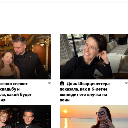
сенко спешит
Дочь Шварценеггера
 свадьбу и
показала, как в 6-летие
ла, какой будет
выглядит его внучка на
ния
пони