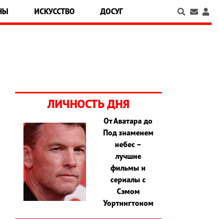
НЫ
ИСКУССТВО
ДОСУГ
ЛИЧНОСТЬ ДНЯ
От Аватара до
Под знаменем
в
небес –
а
лучшие
,
фильмы и
и
сериалы с
Сэмом
Уортингтоном