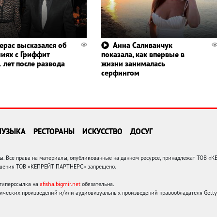
ерас высказался об
Анна Саливанчук
иях с Гриффит
показала, как впервые в
 лет после развода
жизни занималась
серфингом
МУЗЫКА
РЕСТОРАНЫ
ИСКУССТВО
ДОСУГ
 Все права на материалы, опубликованные на данном ресурсе, принадлежат ТОВ «
решения ТОВ «КЕПРЕЙТ ПАРТНЕРС» запрещено.
 гиперссылка на
afisha.bigmir.net
обязательна.
ических произведений и/или аудиовизуальных произведений правообладателя Getty I