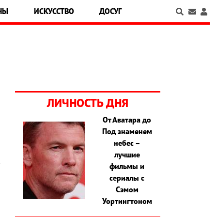
НЫ
ИСКУССТВО
ДОСУГ
ЛИЧНОСТЬ ДНЯ
От Аватара до
Под знаменем
небес –
лучшие
фильмы и
сериалы с
Сэмом
Уортингтоном