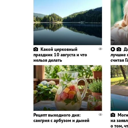
Какой церковный
Д
праздник 10 августа и что
лучшие 
нельзя делать
считая 
Рецепт выходного дня:
Моги
сангрия с арбузом и дыней
на заяв
о том, ч