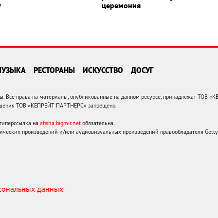
у
церемония
МУЗЫКА
РЕСТОРАНЫ
ИСКУССТВО
ДОСУГ
 Все права на материалы, опубликованные на данном ресурсе, принадлежат ТОВ «
решения ТОВ «КЕПРЕЙТ ПАРТНЕРС» запрещено.
 гиперссылка на
afisha.bigmir.net
обязательна.
ических произведений и/или аудиовизуальных произведений правообладателя Getty I
рсональных данных