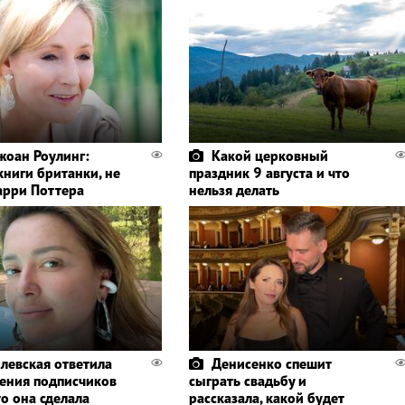
жоан Роулинг:
Какой церковный
книги британки, не
праздник 9 августа и что
Гарри Поттера
нельзя делать
левская ответила
Денисенко спешит
ления подписчиков
сыграть свадьбу и
то она сделала
рассказала, какой будет