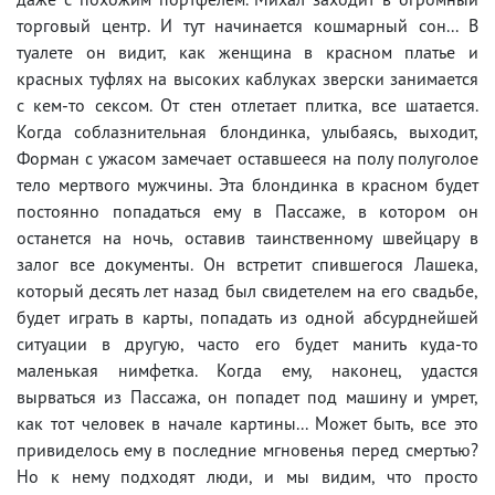
торговый центр. И тут начинается кошмарный сон... В
туалете он видит, как женщина в красном платье и
красных туфлях на высоких каблуках зверски занимается
с кем-то сексом. От стен отлетает плитка, все шатается.
Когда соблазнительная блондинка, улыбаясь, выходит,
Форман с ужасом замечает оставшееся на полу полуголое
тело мертвого мужчины. Эта блондинка в красном будет
постоянно попадаться ему в Пассаже, в котором он
останется на ночь, оставив таинственному швейцару в
залог все документы. Он встретит спившегося Лашека,
который десять лет назад был свидетелем на его свадьбе,
будет играть в карты, попадать из одной абсурднейшей
ситуации в другую, часто его будет манить куда-то
маленькая нимфетка. Когда ему, наконец, удастся
вырваться из Пассажа, он попадет под машину и умрет,
как тот человек в начале картины... Может быть, все это
привиделось ему в последние мгновенья перед смертью?
Но к нему подходят люди, и мы видим, что просто