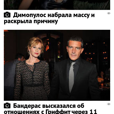
Димопулос набрала массу и
раскрыла причину
Бандерас высказался об
отношениях с Гриффит через 11