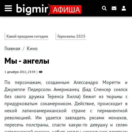
Какой праздник сегодня
Гороскопы 2025
Главная
Кино
Мы - ангелы
1 декабря 2011, 23:59
По персонажам, созданным Алессандро Моретти и
Джузеппе Педерсоли. Американец (Бад Спенсер снялся
без свого дружка Теренса Хилла) бежит из тюрьмы с
придурковатым сокамерником. Действие, происходит в
некой латиноамериканской стране с перманентной
революцией. Им удается завладеть рясами монахов,
пересечь полстраны, спасти какую-то девушку и селян
католической миссии, набить морды нескольким десяткам