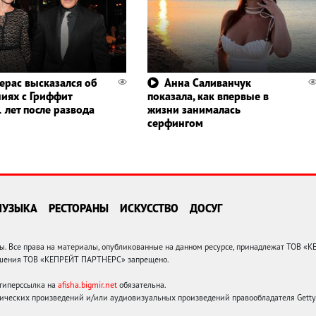
ерас высказался об
Анна Саливанчук
иях с Гриффит
показала, как впервые в
 лет после развода
жизни занималась
серфингом
МУЗЫКА
РЕСТОРАНЫ
ИСКУССТВО
ДОСУГ
 Все права на материалы, опубликованные на данном ресурсе, принадлежат ТОВ «
решения ТОВ «КЕПРЕЙТ ПАРТНЕРС» запрещено.
 гиперссылка на
afisha.bigmir.net
обязательна.
ических произведений и/или аудиовизуальных произведений правообладателя Getty I