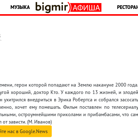
МУЗЫКА
РЕСТОРА
5
емени, герои которой попадают на Землю накануне 2000 года
ругой хороший, доктор Кто. У каждого по 13 жизней, и злоде
н ухитрился внедриться в Эрика Робертса и собрался засосат
венно, хочет ему помешать. Фильм поставлен по телесериал
льными, остроумнейшими приколами и прибамбасами, что са
 от зависти. (М. Иванов)
йте нас в Google.News