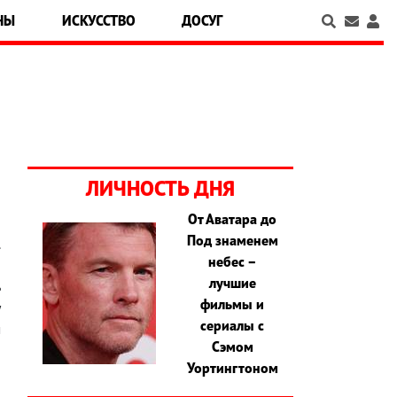
НЫ
ИСКУССТВО
ДОСУГ
ЛИЧНОСТЬ ДНЯ
От Аватара до
Под знаменем
.
небес –
й
лучшие
ь
фильмы и
у
сериалы с
м
Сэмом
Уортингтоном