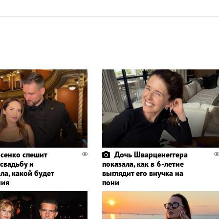
сенко спешит
Дочь Шварценеггера
 свадьбу и
показала, как в 6-летие
ла, какой будет
выглядит его внучка на
ния
пони