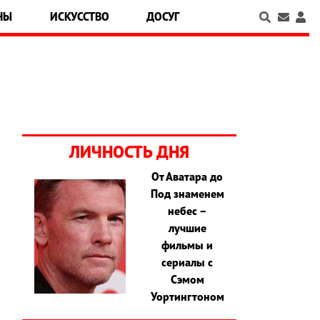
НЫ
ИСКУССТВО
ДОСУГ
ЛИЧНОСТЬ ДНЯ
От Аватара до
Под знаменем
,
небес –
н
лучшие
й
фильмы и
сериалы с
Сэмом
Уортингтоном