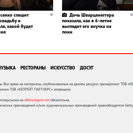
сенко спешит
Дочь Шварценеггера
 свадьбу и
показала, как в 6-летие
ла, какой будет
выглядит его внучка на
ния
пони
МУЗЫКА
РЕСТОРАНЫ
ИСКУССТВО
ДОСУГ
 Все права на материалы, опубликованные на данном ресурсе, принадлежат ТОВ «
решения ТОВ «КЕПРЕЙТ ПАРТНЕРС» запрещено.
 гиперссылка на
afisha.bigmir.net
обязательна.
ических произведений и/или аудиовизуальных произведений правообладателя Getty I