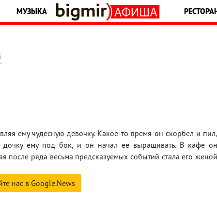
МУЗЫКА
РЕСТОРА
5
вляя ему чудесную девочку. Какое-то время он скорбел и пил
дочку ему под бок, и он начал ее выращивать. В кафе о
я после ряда весьма предсказуемых событий стала его жено
йте нас в Google.News