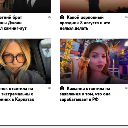
етний брат
Какой церковный
ины Джоли
праздник 8 августа и что
л каминг-аут
нельзя делать
тюк ответила на
Кажанна ответила на
в экстремальных
заявления о том, что она
ениях в Карпатах
зарабатывает в РФ