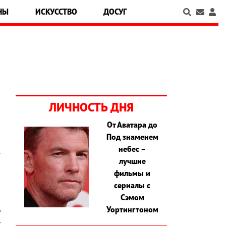
НЫ
ИСКУССТВО
ДОСУГ
ЛИЧНОСТЬ ДНЯ
От Аватара до
Под знаменем
,
небес –
.
лучшие
я
фильмы и
н
сериалы с
,
Сэмом
й
Уортингтоном
у
т