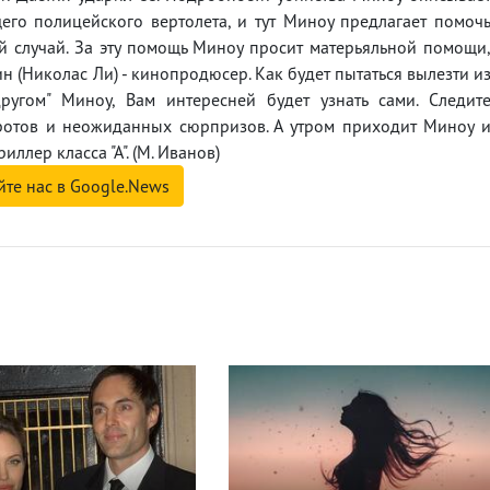
го полицейского вертолета, и тут Миноу предлагает помоч
ый случай. За эту помощь Миноу просит матерьяльной помощи
н (Николас Ли) - кинопродюсер. Как будет пытаться вылезти и
ругом" Миноу, Вам интересней будет узнать сами. Следит
ротов и неожиданных сюрпризов. А утром приходит Миноу 
иллер класса "А". (М. Иванов)
йте нас в Google.News