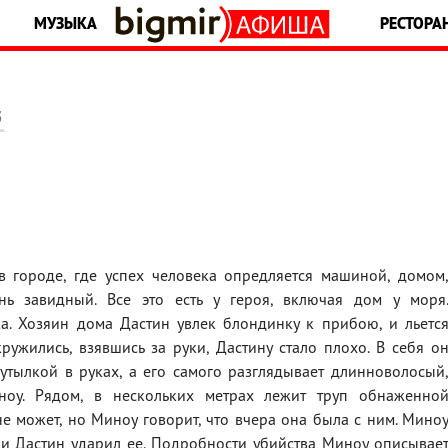
МУЗЫКА
РЕСТОРА
5
в городе, где успех человека опредляется машиной, домом
ь завидный. Все это есть у героя, включая дом у моря
а. Хозяин дома Дастин увлек блондинку к прибою, и льетс
ружились, взявшись за руки, Дастину стало плохо. В себя о
утылкой в руках, а его самого разглядывает длинноволосый
оу. Рядом, в нескольких метрах лежит труп обнаженно
не может, но Миноу говорит, что вчера она была с ним. Мино
 и Дастин ударил ее. Подробности убийства Миноу описывае