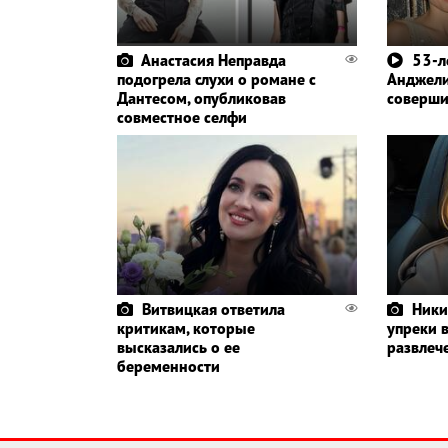
Анастасия Неправда
53-л
подогрела слухи о романе с
Анджел
Дантесом, опубликовав
соверши
совместное селфи
Витвицкая ответила
Ники
критикам, которые
упреки 
высказались о ее
развлеч
беременности