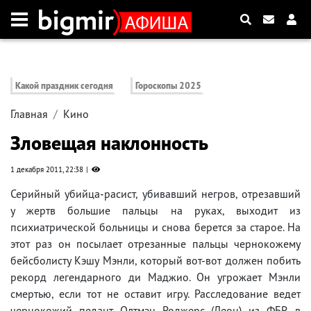
Какой праздник сегодня
Гороскопы 2025
Главная
Кино
Зловещая наклонность
1 декабря 2011, 22:38
Серийный убийца-расист, убивавший негров, отрезавший
у жертв большие пальцы на руках, выходит из
психиатрической больницы и снова берется за старое. На
этот раз он посылает отрезанные пальцы чернокожему
бейсболисту Кэшу Мэнли, который вот-вот должен побить
рекорд легендарного ди Маджио. Он угрожает Мэнли
смертью, если тот не оставит игру. Расследование ведет
чернокожий педант Олтмэн Роджерс (Леон) из ФБР, в