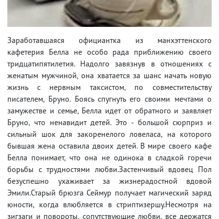
Заработавшаяся официантка из манхэттенского
кафетерия Белла не особо рада приближению своего
тридцатипятилетия. Надолго завязнув в отношениях с
женатым мужчиной, она хватается за шанс начать новую
жизнь с нервным таксистом, по совместительству
писателем, Бруно. Боясь спугнуть его своими мечтами о
замужестве и семье, Белла идет от обратного и заявляет
Бруно, что ненавидит детей. Это - большой сюрприз и
сильный шок для закоренелого ловеласа, на которого
бывшая жена оставила двоих детей. В мире своего кафе
Белла понимает, что она не одинока в сладкой горечи
борьбы с трудностями любви.Застенчивый вдовец Пол
безуспешно ухаживает за жизнерадостной вдовой
Эмили.Старый брюзга Сеймур получает магический заряд
юности, когда влюбляется в стриптизершу.Несмотря на
зигзаги и повороты, сопутствующие любви, все держатся