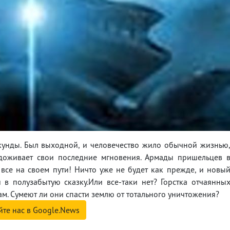
кунды. Был выходной, и человечество жило обычной жизнью
доживает свои последние мгновения. Армады пришельцев 
все на своем пути! Ничто уже не будет как прежде, и новы
в полузабытую сказку.Или все-таки нет? Горстка отчаянны
м. Сумеют ли они спасти землю от тотального уничтожения?
йте нас в Google.News