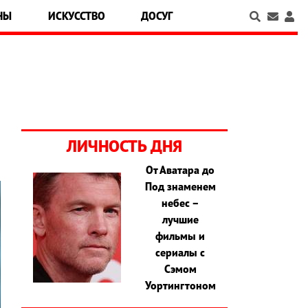
НЫ
ИСКУССТВО
ДОСУГ
ЛИЧНОСТЬ ДНЯ
От Аватара до
Под знаменем
небес –
лучшие
фильмы и
сериалы с
Сэмом
Уортингтоном