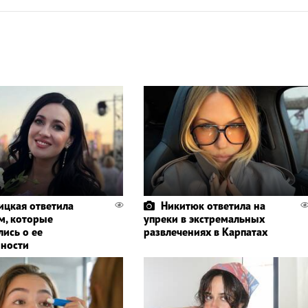
ицкая ответила
Никитюк ответила на
м, которые
упреки в экстремальных
лись о ее
развлечениях в Карпатах
ности