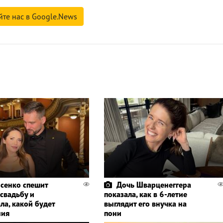
йте нас в Google.News
сенко спешит
Дочь Шварценеггера
 свадьбу и
показала, как в 6-летие
ла, какой будет
выглядит его внучка на
ния
пони