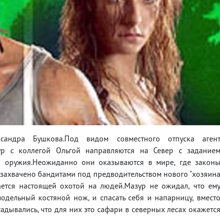
сандра Бушкова.Под видом совместного отпуска аген
ур с коллегой Ольгой направляются на Север с задание
о оружия.Неожиданно они оказываются в мире, где закон
захвачено бандитами под предводительством нового "хозяин
ается настоящей охотой на людей.Мазур не ожидал, что ем
одельный костяной нож, и спасать себя и напарницу, вмест
гадывались, что для них это сафари в северных лесах окажетс