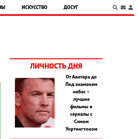
НЫ
ИСКУССТВО
ДОСУГ
ЛИЧНОСТЬ ДНЯ
От Аватара до
Под знаменем
небес –
лучшие
фильмы и
сериалы с
Сэмом
Уортингтоном