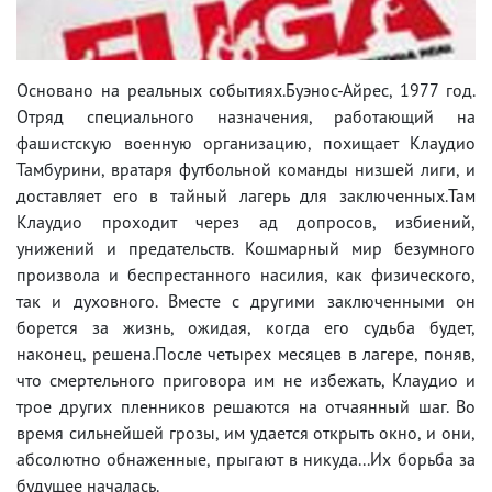
Основано на реальных событиях.Буэнос-Айрес, 1977 год.
Отряд специального назначения, работающий на
фашистскую военную организацию, похищает Клаудио
Тамбурини, вратаря футбольной команды низшей лиги, и
доставляет его в тайный лагерь для заключенных.Там
Клаудио проходит через ад допросов, избиений,
унижений и предательств. Кошмарный мир безумного
произвола и беспрестанного насилия, как физического,
так и духовного. Вместе с другими заключенными он
борется за жизнь, ожидая, когда его судьба будет,
наконец, решена.После четырех месяцев в лагере, поняв,
что смертельного приговора им не избежать, Клаудио и
трое других пленников решаются на отчаянный шаг. Во
время сильнейшей грозы, им удается открыть окно, и они,
абсолютно обнаженные, прыгают в никуда...Их борьба за
будущее началась.