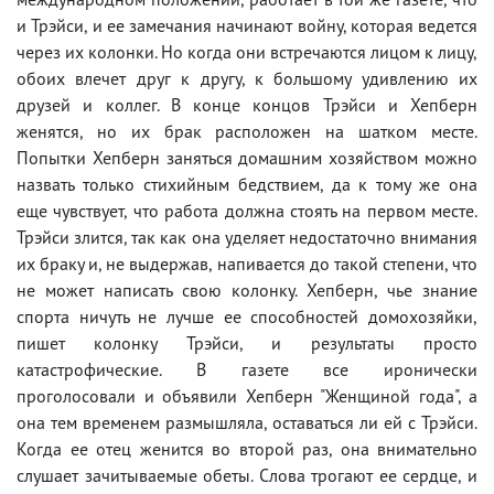
и Трэйси, и ее замечания начинают войну, которая ведется
через их колонки. Но когда они встречаются лицом к лицу,
обоих влечет друг к другу, к большому удивлению их
друзей и коллег. В конце концов Трэйси и Хепберн
женятся, но их брак расположен на шатком месте.
Попытки Хепберн заняться домашним хозяйством можно
назвать только стихийным бедствием, да к тому же она
еще чувствует, что работа должна стоять на первом месте.
Трэйси злится, так как она уделяет недостаточно внимания
их браку и, не выдержав, напивается до такой степени, что
не может написать свою колонку. Хепберн, чье знание
спорта ничуть не лучше ее способностей домохозяйки,
пишет колонку Трэйси, и результаты просто
катастрофические. В газете все иронически
проголосовали и объявили Хепберн "Женщиной года", а
она тем временем размышляла, оставаться ли ей с Трэйси.
Когда ее отец женится во второй раз, она внимательно
слушает зачитываемые обеты. Слова трогают ее сердце, и