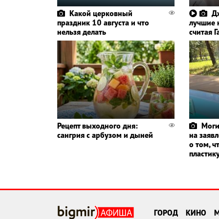
Какой церковный
Д
праздник 10 августа и что
лучшие 
нельзя делать
считая 
Рецепт выходного дня:
Моги
сангрия с арбузом и дыней
на заяв
о том, ч
пластик
ГОРОД
КИНО