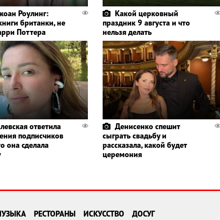
жоан Роулинг:
Какой церковный
книги британки, не
праздник 9 августа и что
Гарри Поттера
нельзя делать
левская ответила
Денисенко спешит
ления подписчиков
сыграть свадьбу и
то она сделала
рассказала, какой будет
у
церемония
МУЗЫКА
РЕСТОРАНЫ
ИСКУССТВО
ДОСУГ