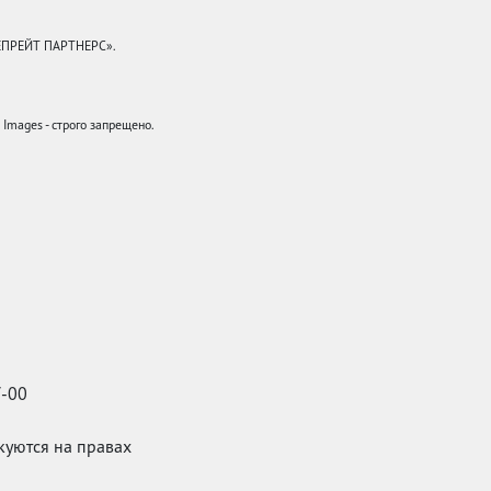
КЕПРЕЙТ ПАРТНЕРС».
mages - строго запрещено.
7-00
икуются на правах