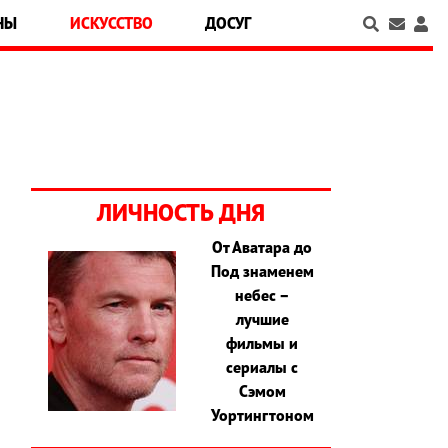
НЫ
ИСКУССТВО
ДОСУГ
ЛИЧНОСТЬ ДНЯ
От Аватара до
Под знаменем
небес –
лучшие
фильмы и
сериалы с
Сэмом
Уортингтоном