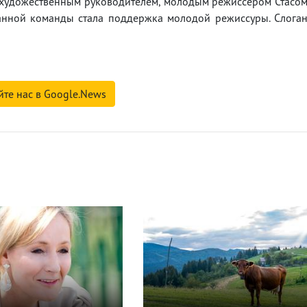
 художественным руководителем, молодым режиссером Стасо
анной команды стала поддержка молодой режиссуры. Слога
йте нас в Google.News