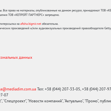
 Все права на материалы, опубликованные на данном ресурсе, принадлежат ТОВ «
решения ТОВ «КЕПРЕЙТ ПАРТНЕРС» запрещено.
 гиперссылка на
afisha.bigmir.net
обязательна.
ических произведений и/или аудиовизуальных произведений правообладателя Getty I
рсональных данных
ma@mediadim.com.ua
Тел: +38 (044) 207-33-05, +38 (044) 207-9
97-07
, "Спецпроект", "Новости компаний", "Актуально", "Промо", публ