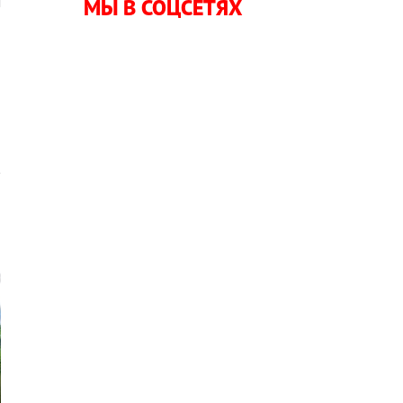
м
МЫ В СОЦСЕТЯХ
н