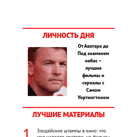
ЛИЧНОСТЬ ДНЯ
От Аватара до
Под знаменем
небес –
лучшие
фильмы и
сериалы с
Сэмом
Уортингтоном
ЛУЧШИЕ МАТЕРИАЛЫ
Злодейские штампы в кино: что
уже надоело зрителю, но фильмы