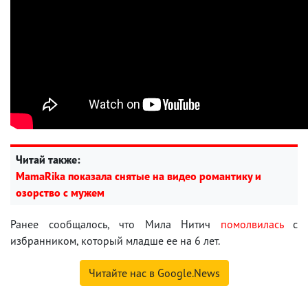
Читай также:
MamaRika показала снятые на видео романтику и
озорство с мужем
Ранее сообщалось, что Мила Нитич
помолвилась
с
избранником, который младше ее на 6 лет.
Читайте нас в Google.News