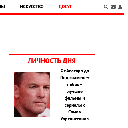
НЫ
ИСКУССТВО
ДОСУГ
ЛИЧНОСТЬ ДНЯ
От Аватара до
Под знаменем
небес –
лучшие
фильмы и
сериалы с
Сэмом
Уортингтоном