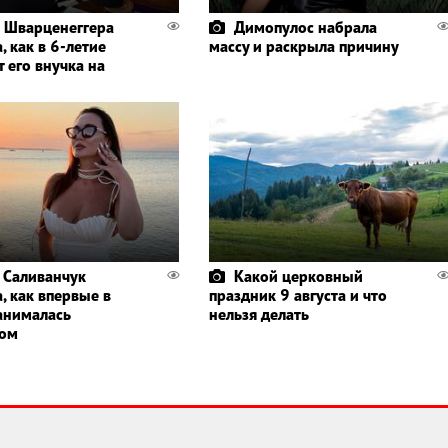
 Шварценеггера
Димопулос набрала
, как в 6-летие
массу и раскрыла причину
 его внучка на
 Саливанчук
Какой церковный
, как впервые в
праздник 9 августа и что
анималась
нельзя делать
гом