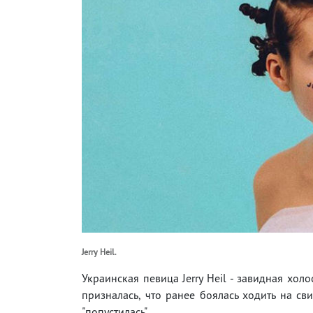
Jerry Heil.
Украинская певица Jerry Heil - завидная холо
призналась, что ранее боялась ходить на св
"попустилась".