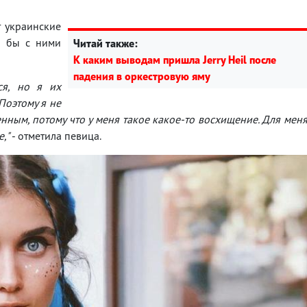
т украинские
а бы с ними
Читай также:
К каким выводам пришла Jerry Heil после
падения в оркестровую яму
ся, но я их
Поэтому я не
енным, потому что у меня такое какое-то восхищение. Для мен
е,"
- отметила певица.