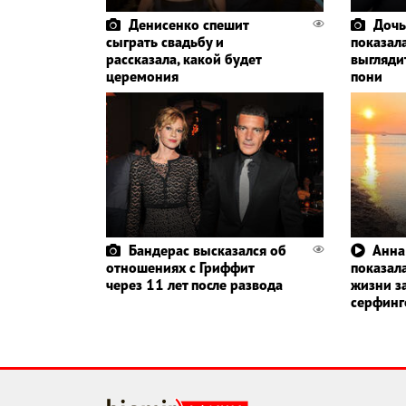
Денисенко спешит
Дочь
сыграть свадьбу и
показала
рассказала, какой будет
выглядит
церемония
пони
Бандерас высказался об
Анна
отношениях с Гриффит
показала
через 11 лет после развода
жизни з
серфин