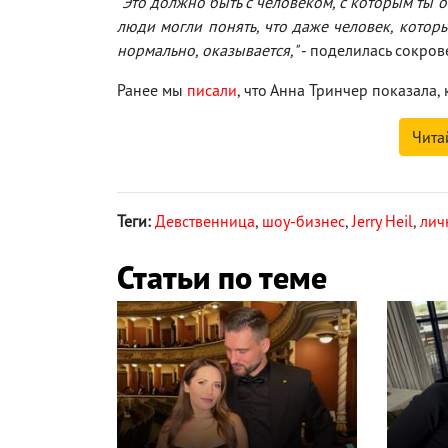
"Это должно быть с человеком, с которым ты о
люди могли понять, что даже человек, которы
нормально, оказывается,"
- поделилась сокров
Ранее мы
писали
, что Анна Тринчер показала,
Чита
Теги:
Девственница
,
шоу-бизнес
,
Jerry Heil
,
лич
Статьи по теме