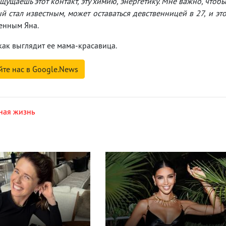
щущаешь этот контакт, эту химию, энергетику. Мне важно, чтоб
й стал известным, может оставаться девственницей в 27, и эт
енным Яна.
 как выглядит ее мама-красавица.
йте нас в Google.News
ная жизнь