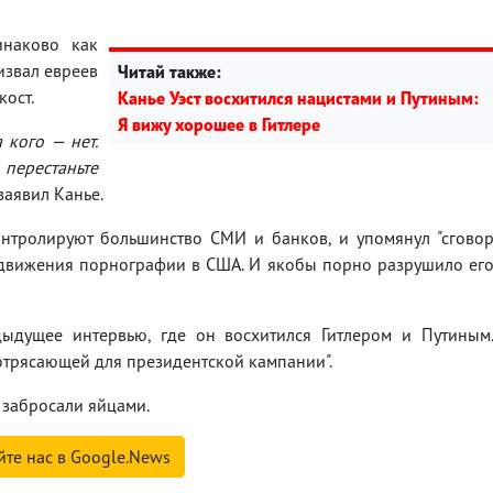
наково как
извал евреев
Читай также:
кост.
Канье Уэст восхитился нацистами и Путиным:
Я вижу хорошее в Гитлере
 кого — нет.
 перестаньте
- заявил Канье.
онтролируют большинство СМИ и банков, и упомянул "сгово
одвижения порнографии в США. И якобы порно разрушило ег
дыдущее интервью, где он восхитился Гитлером и Путиным
отрясающей для президентской кампании".
ь забросали яйцами.
йте нас в Google.News