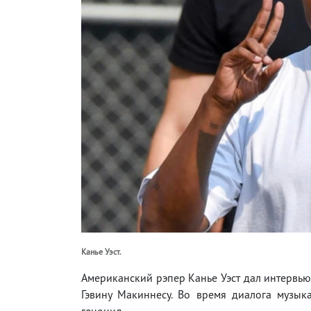
Канье Уэст.
Американский рэпер Канье Уэст дал интервью
Гэвину Макиннесу. Во время диалога музыка
геноцид.