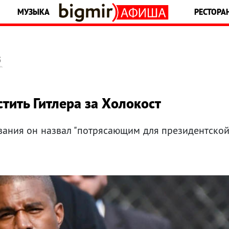
МУЗЫКА
РЕСТОРА
5
тить Гитлера за Холокост
ывания он назвал "потрясающим для президентско