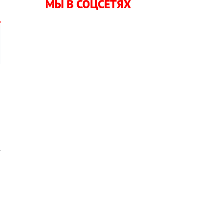
МЫ В СОЦСЕТЯХ
р
о
.