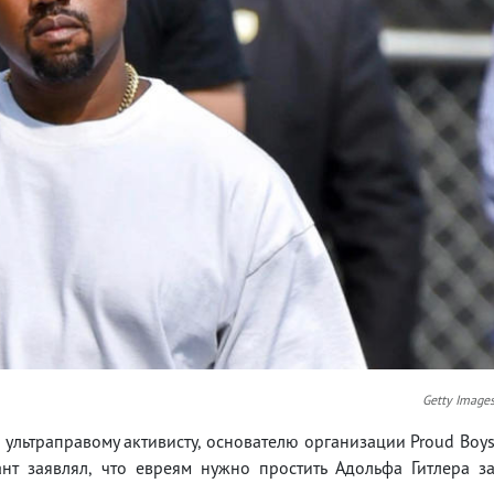
Getty Image
 ультраправому активисту, основателю организации Proud Boy
нт заявлял, что евреям нужно простить Адольфа Гитлера з