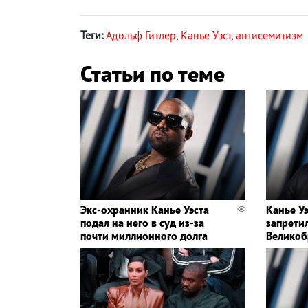
Теги:
Адольф Гитлер
,
Канье Уэст
,
антисемитизм
Статьи по теме
Экс-охранник Канье Уэста
Канье У
подал на него в суд из-за
запрети
почти миллионного долга
Велико