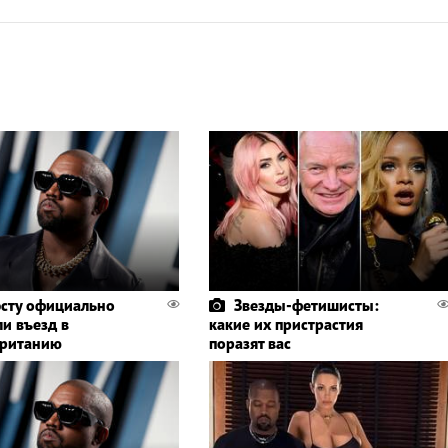
эсту официально
Звезды-фетишисты:
ли въезд в
какие их пристрастия
британию
поразят вас