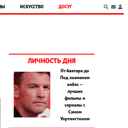
НЫ
ИСКУССТВО
ДОСУГ
ЛИЧНОСТЬ ДНЯ
От Аватара до
й
Под знаменем
небес –
лучшие
фильмы и
сериалы с
Сэмом
Уортингтоном