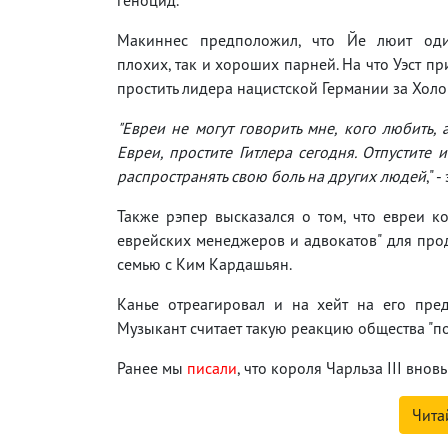
Макиннес предположил, что Йе люит оди
плохих, так и хороших парней. На что Уэст пр
простить лидера нацистской Германии за Холо
"Евреи не могут говорить мне, кого любить, а
Евреи, простите Гитлера сегодня. Отпустите и
распространять свою боль на других людей
," 
Также рэпер высказался о том, что евреи к
еврейских менеджеров и адвокатов" для пр
семью с Ким Кардашьян.
Канье отреагировал и на хейт на его пре
Музыкант считает такую реакцию общества "п
Ранее мы
писали
, что короля Чарльза III внов
Чита