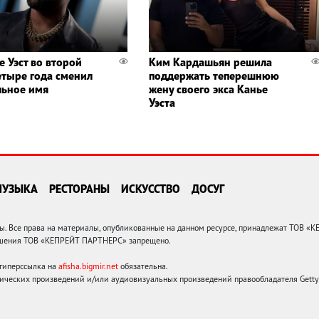
е Уэст во второй
Ким Кардашьян решила
четыре года сменил
поддержать теперешнюю
ьное имя
жену своего экса Канье
Уэста
МУЗЫКА
РЕСТОРАНЫ
ИСКУССТВО
ДОСУГ
 Все права на материалы, опубликованные на данном ресурсе, принадлежат ТОВ «
решения ТОВ «КЕПРЕЙТ ПАРТНЕРС» запрещено.
 гиперссылка на
afisha.bigmir.net
обязательна.
ических произведений и/или аудиовизуальных произведений правообладателя Getty I