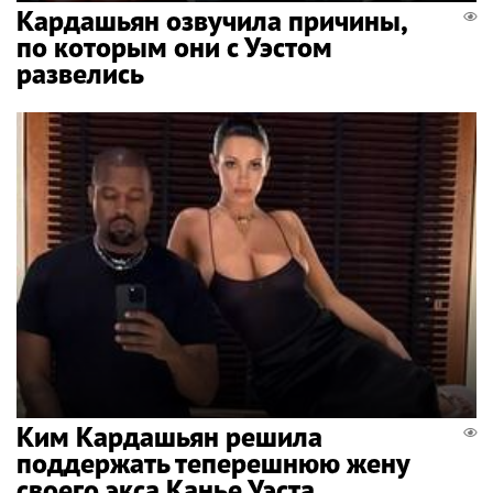
Кардашьян озвучила причины,
по которым они с Уэстом
развелись
Ким Кардашьян решила
поддержать теперешнюю жену
своего экса Канье Уэста