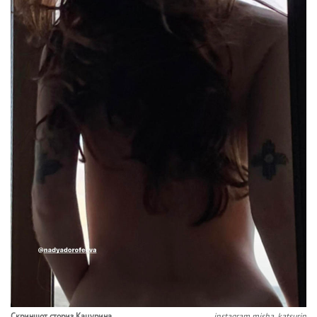
Скриншот сториз Кацурина.
instagram misha_katsurin