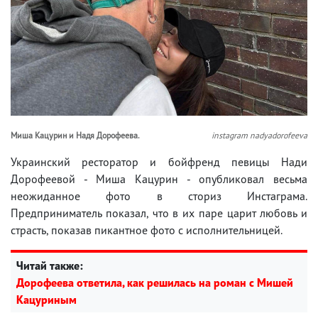
Миша Кацурин и Надя Дорофеева.
instagram nadyadorofeeva
Украинский ресторатор и бойфренд певицы Нади
Дорофеевой - Миша Кацурин - опубликовал весьма
неожиданное фото в сториз Инстаграма.
Предприниматель показал, что в их паре царит любовь и
страсть, показав пикантное фото с исполнительницей.
Читай также:
Дорофеева ответила, как решилась на роман с Мишей
Кацуриным