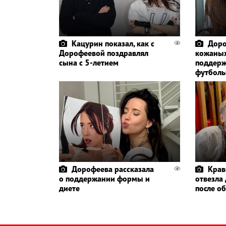
Кацурин показал, как с
Доро
Дорофеевой поздравлял
кожаных
сына с 5-летием
поддерж
футболь
Дорофеева рассказала
Крав
о поддержании формы и
отвезла
диете
после о