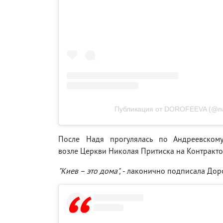
Публикация от DOROFEEVA (@na
После Надя прогулялась по Андреевскому
возле Церкви Николая Притиска на Контракт
"Киев – это дома",
- лаконично подписала Дор