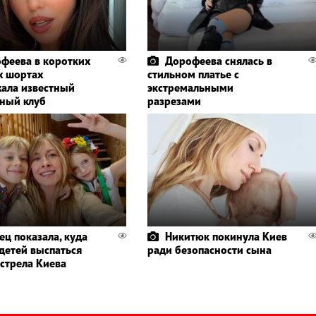
феева в коротких
Дорофеева снялась в
 шортах
стильном платье с
ала известный
экстремальными
ный клуб
разрезами
ец показала, куда
Никитюк покинула Киев
 детей выспаться
ради безопасности сына
бстрела Киева