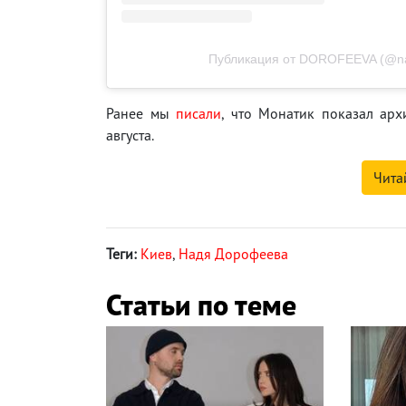
Публикация от DOROFEEVA (@na
Ранее мы
писали
, что Монатик показал ар
августа.
Чита
Теги:
Киев
,
Надя Дорофеева
Статьи по теме