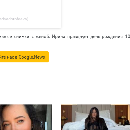
dyadorofeeva)
хивные снимки с женой. Ирина празднует день рождения 1
йте нас в Google.News