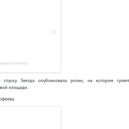
dyadorofeeva)
 спуску. Звезда опубликовала ролик, на котором гуляе
овой площади.
офеева.