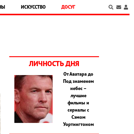
НЫ
ИСКУССТВО
ДОСУГ
ЛИЧНОСТЬ ДНЯ
От Аватара до
Под знаменем
небес –
лучшие
фильмы и
сериалы с
Сэмом
Уортингтоном