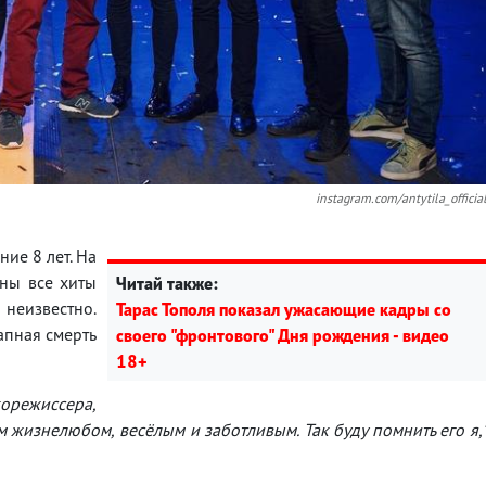
instagram.com/antytila_officia
ие 8 лет. На
аны все хиты
Читай также:
 неизвестно.
Тарас Тополя показал ужасающие кадры со
апная смерть
своего "фронтового" Дня рождения - видео
18+
корежиссера,
 жизнелюбом, весёлым и заботливым. Так буду помнить его я,