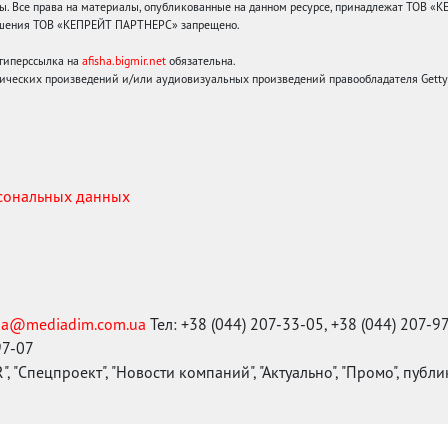
 Все права на материалы, опубликованные на данном ресурсе, принадлежат ТОВ «
решения ТОВ «КЕПРЕЙТ ПАРТНЕРС» запрещено.
 гиперссылка на
afisha.bigmir.net
обязательна.
ических произведений и/или аудиовизуальных произведений правообладателя Getty I
рсональных данных
ma@mediadim.com.ua
Тел: +38 (044) 207-33-05, +38 (044) 207-9
97-07
, "Спецпроект", "Новости компаний", "Актуально", "Промо", публ