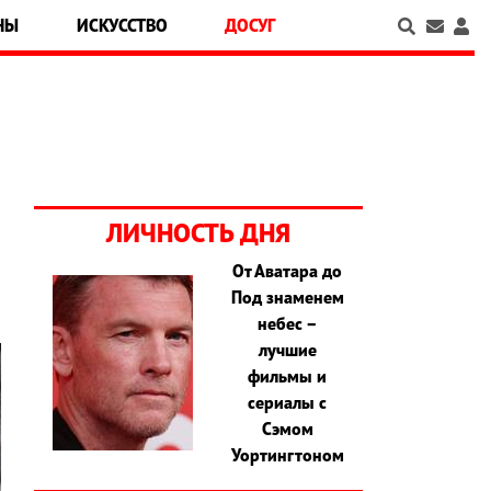
НЫ
ИСКУССТВО
ДОСУГ
ЛИЧНОСТЬ ДНЯ
От Аватара до
Под знаменем
небес –
лучшие
фильмы и
сериалы с
Сэмом
Уортингтоном