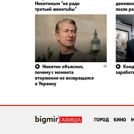
Никитиным "не ради
денежно
третьей женитьбы"
после р
Никитин объяснил,
Конд
почему с момента
заработк
вторжения не возвращался
в Украину
ГОРОД
КИНО