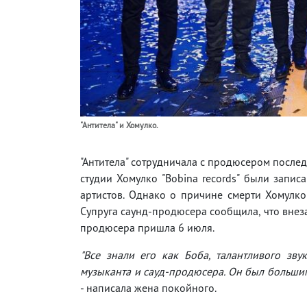
"Антитела" и Хомулко.
"Антитела" сотрудничала с продюсером последн
студии Хомулко "Bobina records" были запис
артистов. Однако о причине смерти Хомулко
Супруга саунд-продюсера сообщила, что внез
продюсера пришла 6 июля.
"Все знали его как Боба, талантливого зву
музыканта и сауд-продюсера. Он был большим
- написала жена покойного.