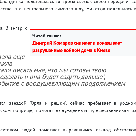
блондинка пользовалась во время съемок своей передачи "L
ества, а и центрального символа шоу, Никитюк поделилась 
а. В ангар с
Читай также:
Дмитрий Комаров снимает и показывает
разрушенные войной дома в Киеве
пела еще
жила
али писать мне, что мы готовы твою
делать и она будет ездить дальше", –
обытие с воодушевляющим продолжением
ется звездой "Орла и решки", сейчас пребывает в родно
ерском поприще, помогая вынужденным путешественникам и
лективом людей помогают вырвавшимся из-под обстрело