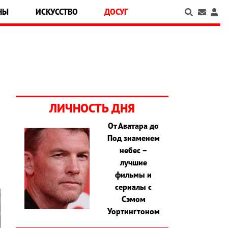
НЫ
ИСКУССТВО
ДОСУГ
ЛИЧНОСТЬ ДНЯ
От Аватара до
Под знаменем
я
небес –
лучшие
фильмы и
сериалы с
Сэмом
Уортингтоном