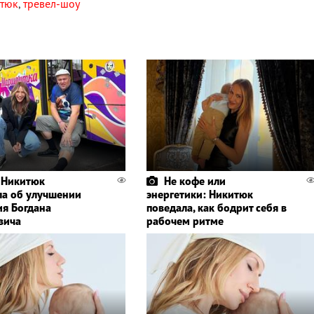
итюк
,
тревел-шоу
 Никитюк
Не кофе или
а об улучшении
энергетики: Никитюк
ия Богдана
поведала, как бодрит себя в
вича
рабочем ритме