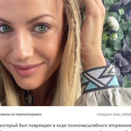
дложили ее отремонтировать
instagram lesia_nikitu
, который был поврежден в ходе полномасштабного вторжени