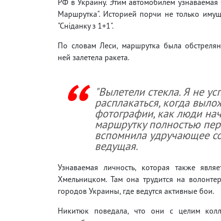
РФ в Украину. Этим автомобилем узнаваемая 
Маршрутка". Историей порчи не только имущ
"Сніданку з 1+1".
По словам Леси, маршрутка была обстрелян
ней залетела ракета.
"Вылетели стекла. Я не ус
расплакаться, когда выло
фотографии, как люди нач
маршрутку полностью пере
вспомнила удручающее с
ведущая.
Узнаваемая личность, которая также явля
Хмельницком. Там она трудится на волонт
городов Украины, где ведутся активные бои.
Никитюк поведала, что они с целим кол