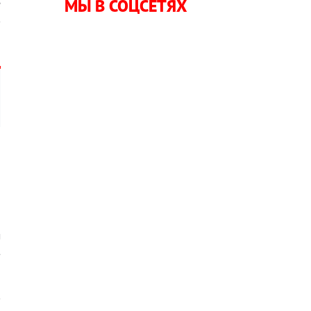
МЫ В СОЦСЕТЯХ
е
в
м
з
в