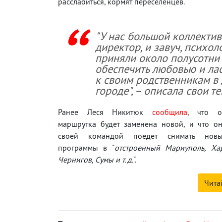
расслабиться, кормят переселенцев.
"У нас большой коллектив 
директор, и завуч, психо
приняли около полусотни 
обеспечить любовью и лас
к своим родственникам в 
городе", – описала свои 
Ранее Леся Никитюк
сообщила
, что о
маршрутка будет заменена новой, и что он
своей командой поедет снимать нов
программы в "
отстроенный Мариуполь, Хар
Чернигов, Сумы и т. д.
".
Чита