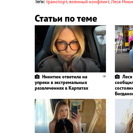
Теги:
транспорт
,
военный конфликт
,
Леся Ник
Статьи по теме
Никитюк ответила на
Леся
упреки в экстремальных
сообщил
развлечениях в Карпатах
состоян
Богдано