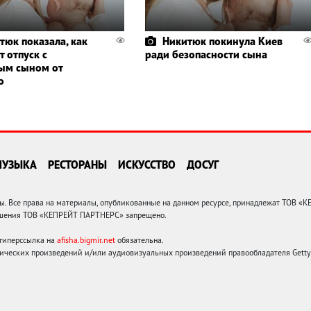
тюк показала, как
Никитюк покинула Киев
 отпуск с
ради безопасности сына
ым сыном от
о
МУЗЫКА
РЕСТОРАНЫ
ИСКУССТВО
ДОСУГ
 Все права на материалы, опубликованные на данном ресурсе, принадлежат ТОВ «
решения ТОВ «КЕПРЕЙТ ПАРТНЕРС» запрещено.
 гиперссылка на
afisha.bigmir.net
обязательна.
ических произведений и/или аудиовизуальных произведений правообладателя Getty I