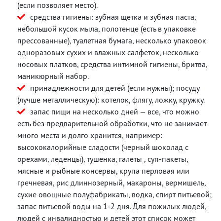
(если позволяет место).
средства гигиены: зубная щетка и зубная паста,
небольшой кусок мыла, полотенце (есть в упаковке
прессованные), туалетная бумага, несколько упаковок
одноразовых сухих и влажных салфеток, несколько
носовых платков, средства интимной гигиены, бритва,
маникюрный набор.
принадлежности для детей (если нужны); посуду
(лучше металлическую): котелок, флягу, ложку, кружку.
запас пищи на несколько дней — все, что можно
есть без предварительной обработки, что не занимает
много места и долго хранится, например:
высококалорийные сладости (черный шоколад с
орехами, леденцы), тушенка, галеты , суп-пакеты,
мясные и рыбные консервы, крупа перловая или
гречневая, рис длиннозерный, макароны, вермишель,
сухие овощные полуфабрикаты, водка, спирт питьевой;
запас питьевой воды на 1-2 дня. Для пожилых людей,
людей с инвалидностью и детей этот список может