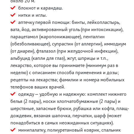
около 20 м.
блокнот и карандаш.
нитки и иглы.
аптечку первой помощи: бинты, лейкопластырь,
вата, йод, активированный уголь (при интоксикации),
парацетамол (жаропонижающее), пенталгин
(обезболивающее), супрастин (от аллергии), иммодиум
(от диареи), фталазол (при желудочной инфекции),
альбуцид (капли для глаз), жгут, шприцы и т.п.,
лекарство, которое вы принимаете (минимум раз в
неделю) с описанием способа применения и дозы;
рецепты на лекарства; фамилии и номера мобильных
телефонов ваших врачей.
одежду — удобную и надежную: комплект нижнего
белья (2 пары), носки хлопчатобумажные (2 пары) и
шерстяные, запасные брюки, рубашка или кофта, плащ-
дождевик, вязаная шапочка, перчатки, шарф (может
понадобиться в самых неожиданных ситуациях).
минипалатку, полиуретановый коврик, спальник