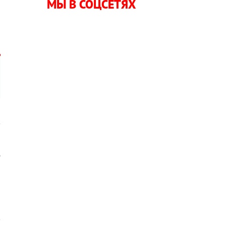
МЫ В СОЦСЕТЯХ
а
к
.
й
в