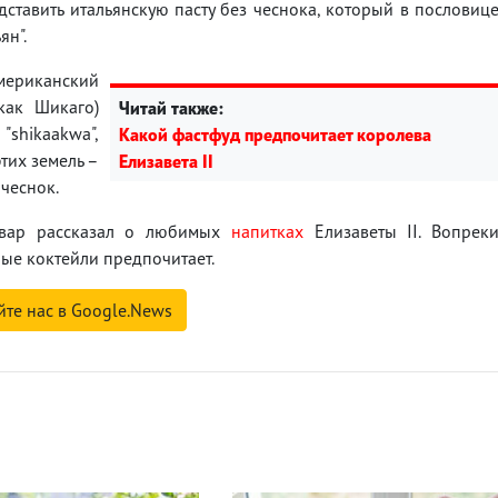
дставить итальянскую пасту без чеснока, который в пословиц
ян".
мериканский
как Шикаго)
Читай также:
shikaakwa",
Какой фастфуд предпочитает королева
тих земель –
Елизавета II
 чеснок.
овар рассказал о любимых
напитках
Елизаветы ІІ. Вопрек
ые коктейли предпочитает.
йте нас в Google.News