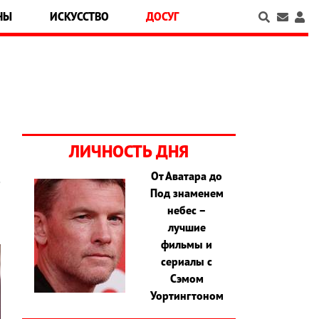
НЫ
ИСКУССТВО
ДОСУГ
ЛИЧНОСТЬ ДНЯ
От Аватара до
е
Под знаменем
небес –
лучшие
фильмы и
сериалы с
Сэмом
Уортингтоном