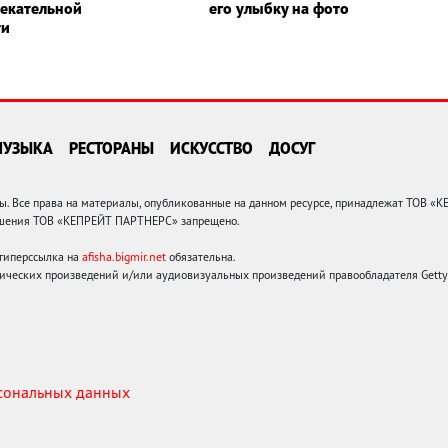
лекательной
его улыбку на фото
ти
МУЗЫКА
РЕСТОРАНЫ
ИСКУССТВО
ДОСУГ
 Все права на материалы, опубликованные на данном ресурсе, принадлежат ТОВ «
решения ТОВ «КЕПРЕЙТ ПАРТНЕРС» запрещено.
 гиперссылка на
afisha.bigmir.net
обязательна.
ических произведений и/или аудиовизуальных произведений правообладателя Getty I
рсональных данных