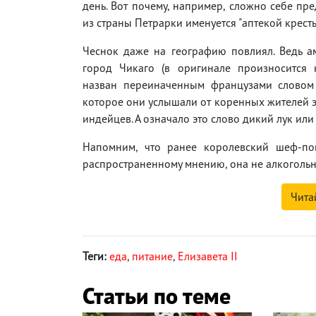
день. Вот почему, например, сложно себе пре
из страны Петрарки именуется "аптекой кресть
Чеснок даже на географию повлиял. Ведь а
город Чикаго (в оригинале произносится 
назван переиначенным французами словом "
которое они услышали от коренных жителей э
индейцев. А означало это слово дикий лук или
Напомним, что ранее королевский шеф-п
распространенному мнению, она не алкогольн
Чита
Теги:
еда
,
питание
,
Елизавета II
Статьи по теме