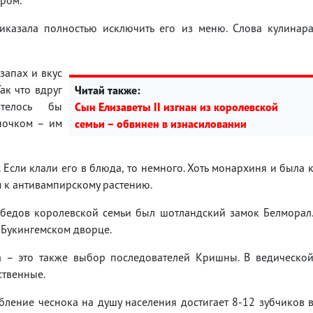
риказала полностью исключить его из меню. Слова кулинар
запах и вкус
ак что вдруг
Читай также:
телось бы
Сын Елизаветы ІІ изгнан из королевской
ночком – им
семьи – обвинен в изнасиловании
 Если клали его в блюда, то немного. Хоть монархиня и была 
м к антивампирскому растению.
бедов королевской семьи был шотландский замок Белморал
в Букингемском дворце.
на – это также выбор последователей Кришны. В ведическо
ственные.
бление чеснока на душу населения достигает 8-12 зубчиков 