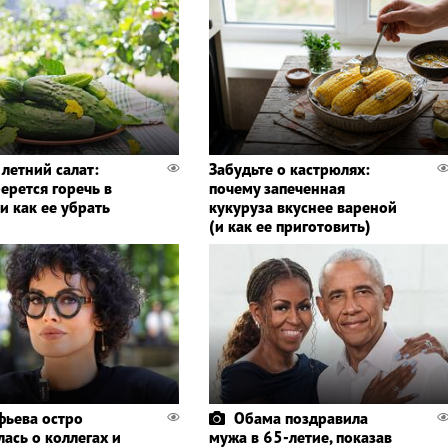
летний салат:
Забудьте о кастрюлях:
ерется горечь в
почему запеченная
и как ее убрать
кукуруза вкуснее вареной
(и как ее приготовить)
фьева остро
Обама поздравила
ась о коллегах и
мужа в 65-летие, показав