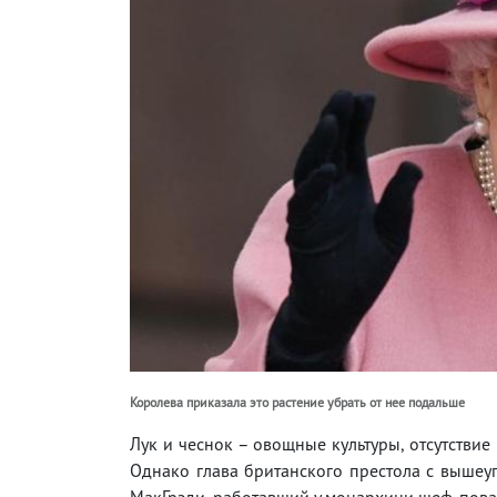
Королева приказала это растение убрать от нее подальше
Лук и чеснок – овощные культуры, отсутстви
Однако глава британского престола с вышеу
МакГрэди, работавший у монархини шеф-пова